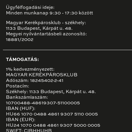
Ügyfélfogadási ideje:
Minden munkanap 9:30 - 17:30 között
Magyar Kerékpárosklub - székhely:
1133 Budapest, Kárpát u. 48.
Megyei nyilvántartásbeli azonosító:
18881/2002
TÁMOGATÁS:
1% kedvezményezett:
MAGYAR KERÉKPÁROSKLUB
Adószám: 18245402-2-41
Postacím:
Székhely: 1133 Budapest, Kárpát u. 48.
Bankszámlaszám:
10700488-48619307-51100005
IBAN (HUF):
HU66 1070 0488 4861 9307 5110 0005
IBAN (EUR):
HU24 1070 0488 4861 9307 5000 0005
SWIFT: CIBHHUHB