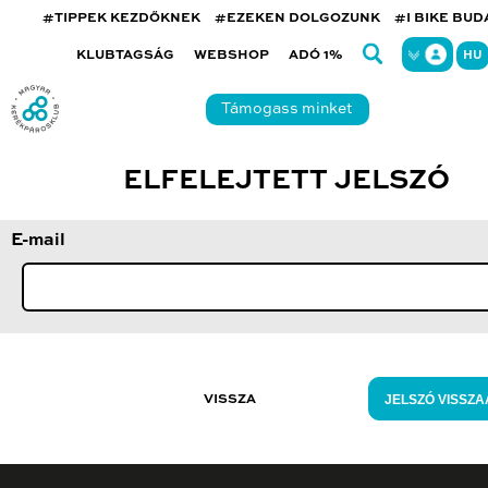
#TIPPEK KEZDŐKNEK
#EZEKEN DOLGOZUNK
#I BIKE BU
KLUBTAGSÁG
WEBSHOP
ADÓ 1%
HU
Támogass minket
ELFELEJTETT JELSZÓ
E-mail
JELSZÓ VISSZA
VISSZA