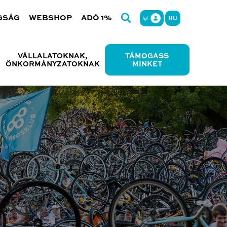
GSÁG
WEBSHOP
ADÓ 1%
HU
VÁLLALATOKNAK,
TÁMOGASS
ÖNKORMÁNYZATOKNAK
MINKET