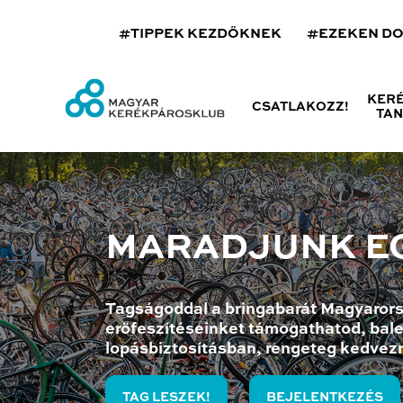
#TIPPEK KEZDŐKNEK
#EZEKEN D
KER
CSATLAKOZZ!
TA
MARADJUNK E
Tagságoddal a bringabarát Magyarors
erőfeszítéseinket támogathatod, bale
lopásbiztosításban, rengeteg kedvez
TAG LESZEK!
BEJELENTKEZÉS