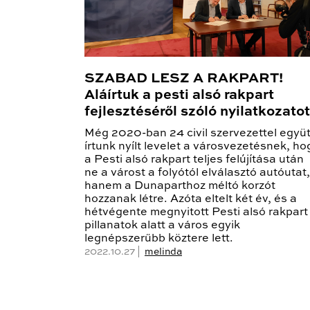
SZABAD LESZ A RAKPART!
Aláírtuk a pesti alsó rakpart
fejlesztéséről szóló nyilatkozatot
Még 2020-ban 24 civil szervezettel együt
írtunk nyílt levelet a városvezetésnek, ho
a Pesti alsó rakpart teljes felújítása után
ne a várost a folyótól elválasztó autóutat,
hanem a Dunaparthoz méltó korzót
hozzanak létre. Azóta eltelt két év, és a
hétvégente megnyitott Pesti alsó rakpart
pillanatok alatt a város egyik
legnépszerűbb köztere lett.
2022.10.27 |
melinda