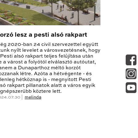
orzó lesz a pesti alsó rakpart
ég 2020-ban 24 civil szervezettel együtt
rtunk nyílt levelet a városvezetésnek, hogy
 Pesti alsó rakpart teljes felújítása után
e a várost a folyótól elválasztó autóutat,
anem a Dunaparthoz méltó korzót
ozzanak létre. Azóta a hétvégente - és
elenleg hétköznap is - megnyitott Pesti
lsó rakpart pillanatok alatt a város egyik
egnépszerűbb köztere lett.
024.07.30 |
melinda