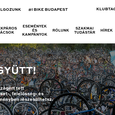
KLUBTA
OLGOZUNK
#I BIKE BUDAPEST
ESEMÉNYEK
ÉKPÁROS
SZAKMAI
ÉS
RÓLUNK
HÍREK
NÁCSOK
TUDÁSTÁR
KAMPÁNYOK
GYÜTT!
zágért tett
set-, felelősség- és
ményben részesülhetsz.