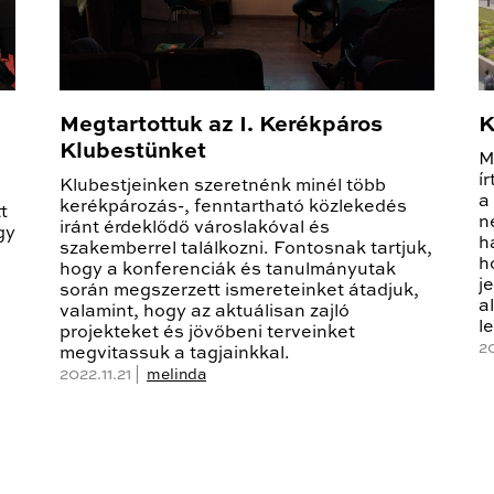
Megtartottuk az I. Kerékpáros
K
Klubestünket
M
í
Klubestjeinken szeretnénk minél több
a
kerékpározás-, fenntartható közlekedés
t
n
iránt érdeklődő városlakóval és
gy
h
szakemberrel találkozni. Fontosnak tartjuk,
h
hogy a konferenciák és tanulmányutak
j
során megszerzett ismereteinket átadjuk,
a
valamint, hogy az aktuálisan zajló
l
projekteket és jövőbeni terveinket
2
megvitassuk a tagjainkkal.
2022.11.21 |
melinda