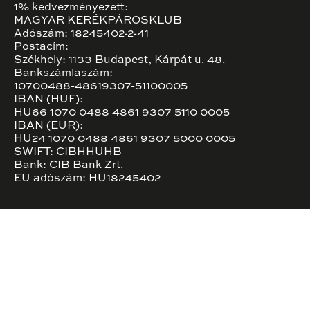
1% kedvezményezett:
MAGYAR KERÉKPÁROSKLUB
Adószám: 18245402-2-41
Postacím:
Székhely: 1133 Budapest, Kárpát u. 48.
Bankszámlaszám:
10700488-48619307-51100005
IBAN (HUF):
HU66 1070 0488 4861 9307 5110 0005
IBAN (EUR):
HU24 1070 0488 4861 9307 5000 0005
SWIFT: CIBHHUHB
Bank: CIB Bank Zrt.
EU adószám: HU18245402