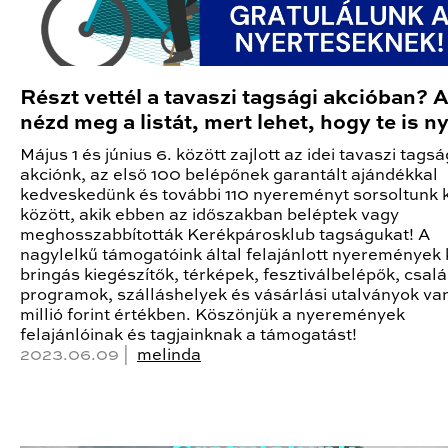
Részt vettél a tavaszi tagsági akcióban? 
nézd meg a listát, mert lehet, hogy te is ny
Május 1 és június 6. között zajlott az idei tavaszi tagsá
akciónk, az első 100 belépőnek garantált ajándékkal
kedveskedünk és további 110 nyereményt sorsoltunk k
között, akik ebben az időszakban beléptek vagy
meghosszabbították Kerékpárosklub tagságukat! A
nagylelkű támogatóink által felajánlott nyeremények 
bringás kiegészítők, térképek, fesztiválbelépők, csalá
programok, szálláshelyek és vásárlási utalványok va
millió forint értékben. Köszönjük a nyeremények
felajánlóinak és tagjainknak a támogatást!
2023.06.09 |
melinda