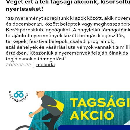
Véget ért a téli tagsági akciónk, kisorsolt
nyerteseket!
135 nyereményt sorsoltunk ki azok között, akik novem
és december 21. között beléptek vagy meghosszabbít
Kerékpárosklub tagságukat. A nagylelkű támogatóink 
felajánlott nyeremények között bringás kiegészítők,
térképek, fesztiválbelépők, családi programok,
szálláshelyek és vásárlási utalványok vannak 1.3 milli
értékben. Köszönjük a nyeremények felajánlóinak és
tagjainknak a támogatást!
2022.12.22 |
melinda