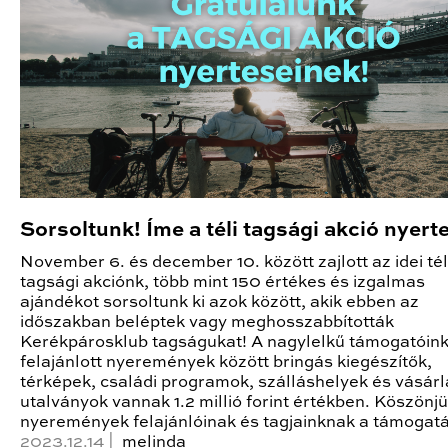
Sorsoltunk! Íme a téli tagsági akció nyert
November 6. és december 10. között zajlott az idei tél
tagsági akciónk, több mint 150 értékes és izgalmas
ajándékot sorsoltunk ki azok között, akik ebben az
időszakban beléptek vagy meghosszabbították
Kerékpárosklub tagságukat! A nagylelkű támogatóink 
felajánlott nyeremények között bringás kiegészítők,
térképek, családi programok, szálláshelyek és vásárl
utalványok vannak 1.2 millió forint értékben. Köszönjü
nyeremények felajánlóinak és tagjainknak a támogatá
2023.12.14 |
melinda