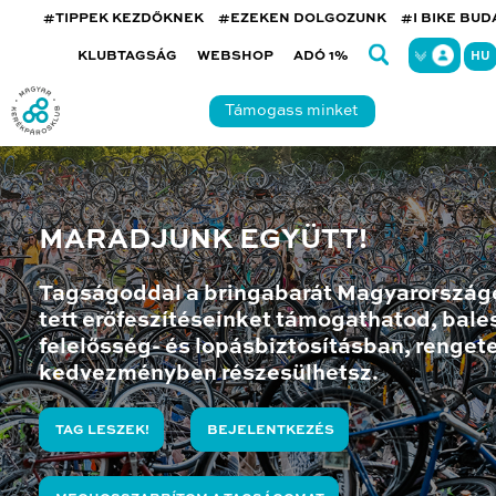
#TIPPEK KEZDŐKNEK
#EZEKEN DOLGOZUNK
#I BIKE BU
KLUBTAGSÁG
WEBSHOP
ADÓ 1%
HU
Támogass minket
MARADJUNK EGYÜTT!
Tagságoddal a bringabarát Magyarország
tett erőfeszítéseinket támogathatod, bales
felelősség- és lopásbiztosításban, renget
kedvezményben részesülhetsz.
TAG LESZEK!
BEJELENTKEZÉS