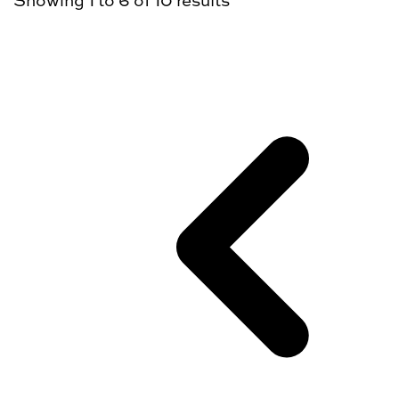
Showing
1
to
6
of
10
results