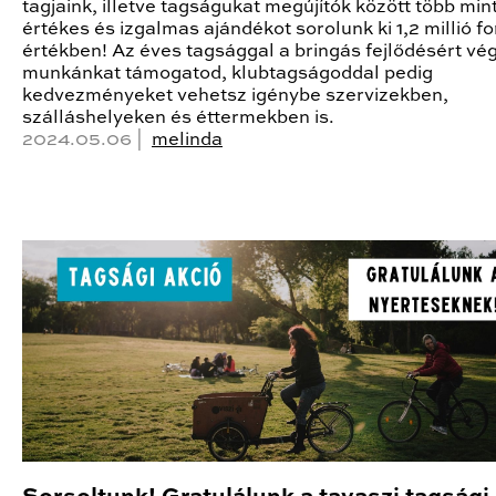
tagjaink, illetve tagságukat megújítók között több min
értékes és izgalmas ajándékot sorolunk ki 1,2 millió fo
értékben! Az éves tagsággal a bringás fejlődésért vé
munkánkat támogatod, klubtagságoddal pedig
kedvezményeket vehetsz igénybe szervizekben,
szálláshelyeken és éttermekben is.
2024.05.06 |
melinda