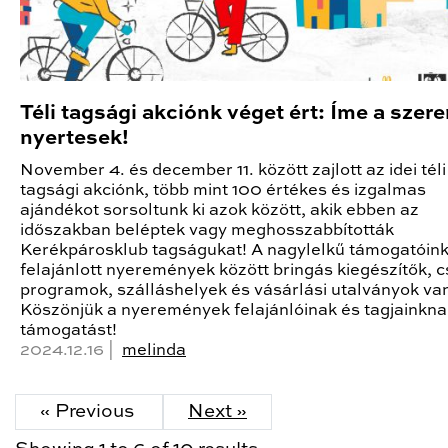
Téli tagsági akciónk véget ért: Íme a szer
nyertesek!
November 4. és december 11. között zajlott az idei téli
tagsági akciónk, több mint 100 értékes és izgalmas
ajándékot sorsoltunk ki azok között, akik ebben az
időszakban beléptek vagy meghosszabbították
Kerékpárosklub tagságukat! A nagylelkű támogatóink 
felajánlott nyeremények között bringás kiegészítők, c
programok, szálláshelyek és vásárlási utalványok va
Köszönjük a nyeremények felajánlóinak és tagjainkna
támogatást!
2024.12.16 |
melinda
« Previous
Next »