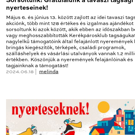
Sorsoltunk! Gratulálunk a tavaszi tagsági
nyerteseinek!
Május 6. és június 13. között zajlott az idei tavaszi tag
akciónk, több mint 128 értékes és izgalmas ajándékot
sorsoltunk ki azok között, akik ebben az időszakban 
vagy meghosszabbították Kerékpárosklub tagságukat
nagylelkű támogatóink által felajánlott nyeremények 
bringás kiegészítők, térképek, családi programok,
szálláshelyek és vásárlási utalványok vannak 1.2 milli
értékben. Köszönjük a nyeremények felajánlóinak és
tagjainknak a támogatást!
2024.06.18 |
melinda