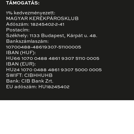
TÁMOGATÁS:
1% kedvezményezett:
MAGYAR KERÉKPÁROSKLUB
Adószám: 18245402-2-41
Postacím:
Székhely: 1133 Budapest, Kárpát u. 48.
Bankszámlaszám:
10700488-48619307-51100005
IBAN (HUF):
HU66 1070 0488 4861 9307 5110 0005
IBAN (EUR):
HU24 1070 0488 4861 9307 5000 0005
SWIFT: CIBHHUHB
Bank: CIB Bank Zrt.
EU adószám: HU18245402