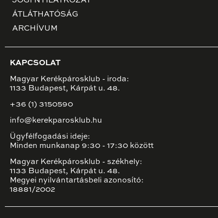
JOGI NYILATKOZAT
ÁTLÁTHATÓSÁG
ARCHÍVUM
KAPCSOLAT
Magyar Kerékpárosklub - iroda:
1133 Budapest, Kárpát u. 48.
+36 (1) 3150590
info@kerekparosklub.hu
Ügyfélfogadási ideje:
Minden munkanap 9:30 - 17:30 között
Magyar Kerékpárosklub - székhely:
1133 Budapest, Kárpát u. 48.
Megyei nyilvántartásbeli azonosító:
18881/2002