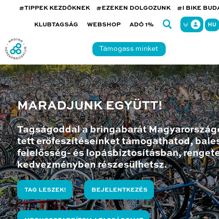
#TIPPEK KEZDŐKNEK
#EZEKEN DOLGOZUNK
#I BIKE BU
KLUBTAGSÁG
WEBSHOP
ADÓ 1%
HU
Támogass minket
MARADJUNK EGYÜTT!
Tagságoddal a bringabarát Magyarország
tett erőfeszítéseinket támogathatod, bales
felelősség- és lopásbiztosításban, renget
kedvezményben részesülhetsz.
TAG LESZEK!
BEJELENTKEZÉS