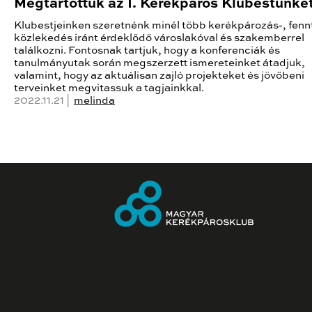
Megtartottuk az I. Kerékpáros Klubestünke
Klubestjeinken szeretnénk minél több kerékpározás-, fenn
közlekedés iránt érdeklődő városlakóval és szakemberrel
találkozni. Fontosnak tartjuk, hogy a konferenciák és
tanulmányutak során megszerzett ismereteinket átadjuk,
valamint, hogy az aktuálisan zajló projekteket és jövőbeni
terveinket megvitassuk a tagjainkkal.
2022.11.21 |
melinda