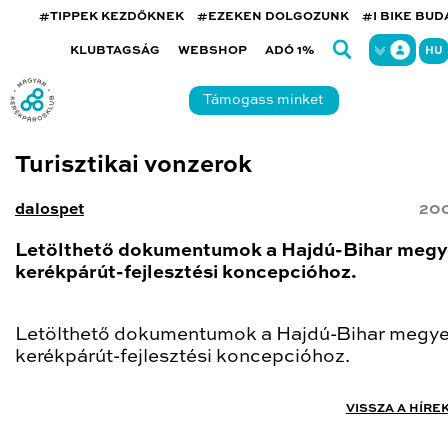
#TIPPEK KEZDŐKNEK
#EZEKEN DOLGOZUNK
#I BIKE BU
KLUBTAGSÁG
WEBSHOP
ADÓ 1%
HU
Támogass minket
Turisztikai vonzerok
dalospet
200
Letölthető dokumentumok a Hajdú-Bihar megy
kerékpárút-fejlesztési koncepcióhoz.
Letölthető dokumentumok a Hajdú-Bihar megye
kerékpárút-fejlesztési koncepcióhoz.
VISSZA A HÍRE