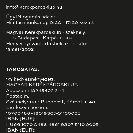
info@kerekparosklub.hu
Ügyfélfogadási ideje:
Minden munkanap 9:30 - 17:30 között
Magyar Kerékpárosklub - székhely:
1133 Budapest, Kárpát u. 48.
Megyei nyilvántartásbeli azonosító:
18881/2002
TÁMOGATÁS:
1% kedvezményezett:
MAGYAR KERÉKPÁROSKLUB
Adószám: 18245402-2-41
Postacím:
Székhely: 1133 Budapest, Kárpát u. 48.
Bankszámlaszám:
10700488-48619307-51100005
IBAN (HUF):
HU66 1070 0488 4861 9307 5110 0005
IBAN (EUR):