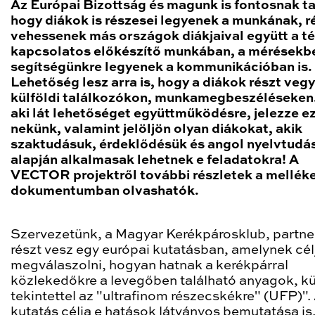
Az Európai Bizottság és magunk is fontosnak ta
hogy diákok is részesei legyenek a munkának, r
vehessenek más országok diákjaival együtt a t
kapcsolatos előkészítő munkában, a mérésekbe
segítségünkre legyenek a kommunikációban is.
Lehetőség lesz arra is, hogy a diákok részt veg
külföldi találkozókon, munkamegbeszéléseken.
aki lát lehetőséget együttműködésre, jelezze e
nekünk, valamint jelöljön olyan diákokat, akik
szaktudásuk, érdeklődésük és angol nyelvtudá
alapján alkalmasak lehetnek e feladatokra! A
VECTOR projektről további részletek a melléke
dokumentumban olvashatók.
Szervezetünk, a Magyar Kerékpárosklub, partne
részt vesz egy európai kutatásban, amelynek cél
megválaszolni, hogyan hatnak a kerékpárral
közlekedőkre a levegőben található anyagok, k
tekintettel az "ultrafinom részecskékre" (UFP)".
kutatás célja e hatások látványos bemutatása is,