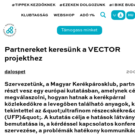
#TIPPEK KEZDŐKNEK
#EZEKEN DOLGOZUNK
#I BIKE BU
KLUBTAGSÁG
WEBSHOP
ADÓ 1%
HU
Támogass minket
Partnereket keresünk a VECTOR
projekthez
dalospet
200
Szervezetünk, a Magyar Kerékpárosklub, partn
részt vesz egy európai kutatásban, amelynek cé
megválaszolni, hogyan hatnak a kerékpárral
közlekedőkre a levegőben található anyagok, 
tekintettel az &quot;ultrafinom részecskékre&
(UFP)&quot;. A kutatás célja e hatások látván
bemutatása is, a kérdéssel kapcsolatos konfer
szervezése, a problémák hatékony kommunikác