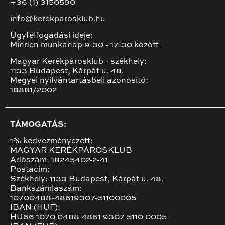
+36 (1) 3150590
info@kerekparosklub.hu
Ügyfélfogadási ideje:
Minden munkanap 9:30 - 17:30 között
Magyar Kerékpárosklub - székhely:
1133 Budapest, Kárpát u. 48.
Megyei nyilvántartásbeli azonosító:
18881/2002
TÁMOGATÁS:
1% kedvezményezett:
MAGYAR KERÉKPÁROSKLUB
Adószám: 18245402-2-41
Postacím:
Székhely: 1133 Budapest, Kárpát u. 48.
Bankszámlaszám:
10700488-48619307-51100005
IBAN (HUF):
HU66 1070 0488 4861 9307 5110 0005