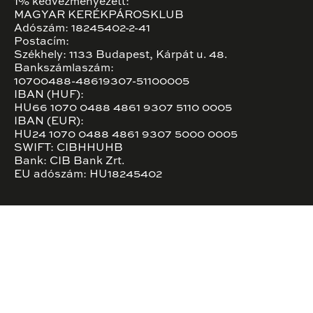
1% kedvezményezett:
MAGYAR KERÉKPÁROSKLUB
Adószám: 18245402-2-41
Postacím:
Székhely: 1133 Budapest, Kárpát u. 48.
Bankszámlaszám:
10700488-48619307-51100005
IBAN (HUF):
HU66 1070 0488 4861 9307 5110 0005
IBAN (EUR):
HU24 1070 0488 4861 9307 5000 0005
SWIFT: CIBHHUHB
Bank: CIB Bank Zrt.
EU adószám: HU18245402