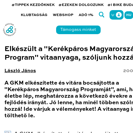
#TIPPEK KEZDŐKNEK
#EZEKEN DOLGOZUNK
#I BIKE BU
KLUBTAGSÁG
WEBSHOP
ADÓ 1%
HU
Támogass minket
Elkészült a "Kerékpáros Magyarorsz
Program" vitaanyaga, szóljunk hozzá
László János
200
A GKM elkészítette és vitára bocsájtotta a
"Kerékpáros Magyarország Programját", ami, h
életbe lép, meghatározza a következő évekre a
fejlődés irányát. Jó lenne, ha minél többen szó
hozzá! Ide várjuk a véleményeket! A vitaanyag 
tölthető le.