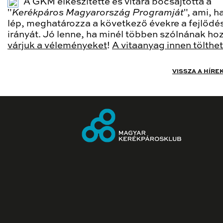
A GKM elkészítette és vitára bocsájtotta a
"
Kerékpáros Magyarország Programját
", ami, h
lép, meghatározza a következő évekre a fejlődé
irányát. Jó lenne, ha minél többen szólnának ho
várjuk a véleményeket
!
A vitaanyag innen tölthet
VISSZA A HÍRE