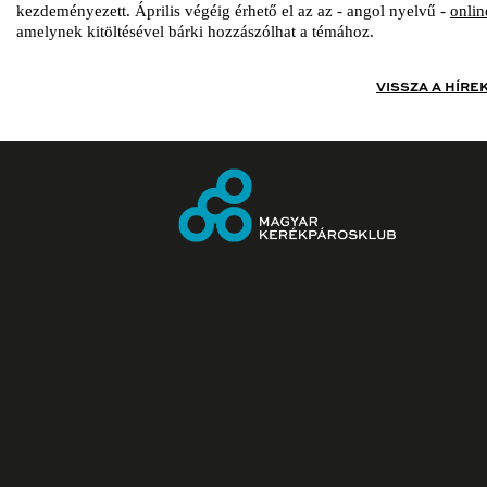
kezdeményezett. Április végéig érhető el az az - angol nyelvű -
onlin
amelynek kitöltésével bárki hozzászólhat a témához.
VISSZA A HÍRE