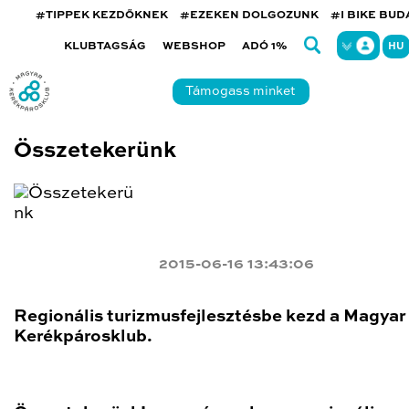
#TIPPEK KEZDŐKNEK
#EZEKEN DOLGOZUNK
#I BIKE BU
KLUBTAGSÁG
WEBSHOP
ADÓ 1%
HU
Támogass minket
Összetekerünk
2015-06-16 13:43:06
Regionális turizmusfejlesztésbe kezd a Magyar
Kerékpárosklub.