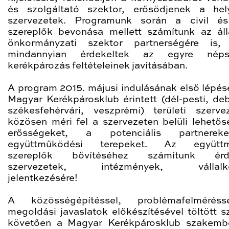
és szolgáltató szektor, erősödjenek a hely
szervezetek. Programunk során a civil és
szereplők bevonása mellett számítunk az ál
önkormányzati szektor partnerségére is, 
mindannyian érdekeltek az egyre néps
kerékpározás feltételeinek javításában.
A program 2015. májusi indulásának első lépés
Magyar Kerékpárosklub érintett (dél-pesti, deb
székesfehérvári, veszprémi) területi szervez
közösen méri fel a szervezeten belüli lehetős
erősségeket, a potenciális partnere
együttműködési terepeket. Az együtt
szereplők bővítéséhez számítunk érd
szervezetek, intézmények, vállalk
jelentkezésére!
A közösségépítéssel, problémafelmérés
megoldási javaslatok előkészítésével töltött s
követően a Magyar Kerékpárosklub szakemb