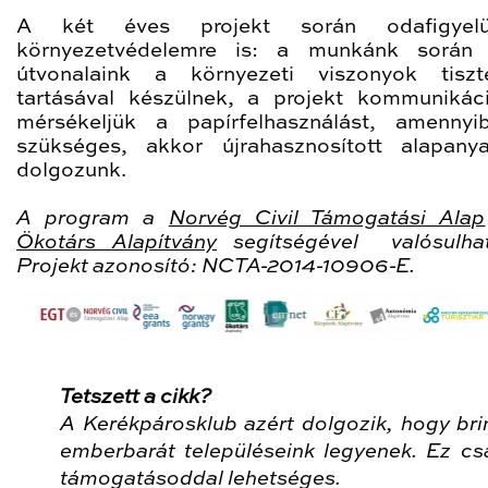
A két éves projekt során odafigye
környezetvédelemre is: a munkánk során k
útvonalaink a környezeti viszonyok tiszt
tartásával készülnek, a projekt kommunikác
mérsékeljük a papírfelhasználást, amenny
szükséges, akkor újrahasznosított alapany
dolgozunk.
A program a
Norvég Civil Támogatási Alap
Ökotárs Alapítvány
segítségével valósulh
Projekt azonosító: NCTA-2014-10906-E.
Tetszett a cikk?
A Kerékpárosklub azért dolgozik, hogy bri
emberbarát településeink legyenek. Ez cs
támogatásoddal lehetséges.