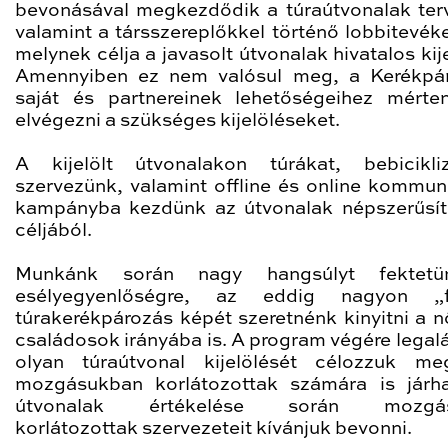
bevonásával megkezdődik a túraútvonalak ter
valamint a társszereplőkkel történő lobbitevék
melynek célja a javasolt útvonalak hivatalos kij
Amennyiben ez nem valósul meg, a Kerékpá
saját és partnereinek lehetőségeihez mérte
elvégezni a szükséges kijelöléseket.
A kijelölt útvonalakon túrákat, bebicikli
szervezünk, valamint offline és online kommun
kampányba kezdünk az útvonalak népszerűsí
céljából.
Munkánk során nagy hangsúlyt fektet
esélyegyenlőségre, az eddig nagyon „fé
túrakerékpározás képét szeretnénk kinyitni a n
családosok irányába is. A program végére legal
olyan túraútvonal kijelölését célozzuk m
mozgásukban korlátozottak számára is járh
útvonalak értékelése során mozgás
korlátozottak szervezeteit kívánjuk bevonni.