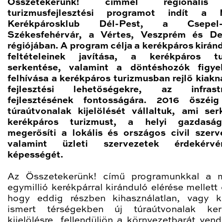
Összetekerünk! címmel regionális
turizmusfejlesztési programot indít a 
Kerékpárosklub Dél-Pest, a Csepel-s
Székesfehérvár, a Vértes, Veszprém és De
régiójában. A program célja a kerékpáros kirán
feltételeinek javítása, a kerékpáros tu
serkentése, valamint a döntéshozók figye
felhívása a kerékpáros turizmusban rejlő kiakn
fejlesztési lehetőségekre, az infrastr
fejlesztésének fontosságára. 2016 őszéig
túraútvonalak kijelölését vállaltuk, ami ser
kerékpáros turizmust, a helyi gazdasá
megerősíti a lokális és országos civil szerv
valamint üzleti szervezetek érdekérvén
képességét.
Az Összetekerünk! című programunkkal a m
egymillió kerékpárral kiránduló elérése mellett
hogy eddig részben kihasználatlan, vagy 
ismert térségekben új túraútvonalak kerü
kijelölésre, fellendüljön a környezetbarát vend