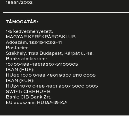
18881/2002
TÁMOGATÁS:
1% kedvezményezett:
MAGYAR KERÉKPÁROSKLUB
Adószám: 18245402-2-41
Postacím:
Székhely: 1133 Budapest, Kárpát u. 48.
Bankszámlaszám:
10700488-48619307-51100005
IBAN (HUF):
HU66 1070 0488 4861 9307 5110 0005
IBAN (EUR):
HU24 1070 0488 4861 9307 5000 0005
SWIFT: CIBHHUHB
Bank: CIB Bank Zrt.
EU adószám: HU18245402