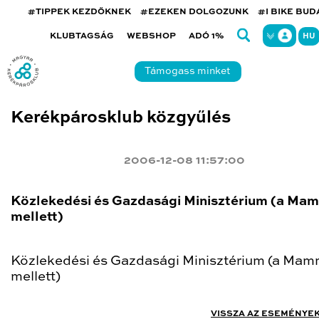
#TIPPEK KEZDŐKNEK
#EZEKEN DOLGOZUNK
#I BIKE BU
KLUBTAGSÁG
WEBSHOP
ADÓ 1%
HU
Támogass minket
Kerékpárosklub közgyűlés
2006-12-08 11:57:00
Közlekedési és Gazdasági Minisztérium (a Ma
mellett)
Közlekedési és Gazdasági Minisztérium (a Mam
mellett)
VISSZA AZ ESEMÉNYE