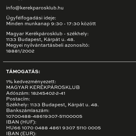
info@kerekparosklub.hu
Ügyfélfogadási ideje:
Minden munkanap 9:30 - 17:30 között
Magyar Kerékpárosklub - székhely:
1133 Budapest, Kárpát u. 48.
Megyei nyilvántartásbeli azonosító:
18881/2002
TÁMOGATÁS:
1% kedvezményezett:
MAGYAR KERÉKPÁROSKLUB
Adószám: 18245402-2-41
Postacím:
Székhely: 1133 Budapest, Kárpát u. 48.
Bankszámlaszám:
10700488-48619307-51100005
IBAN (HUF):
HU66 1070 0488 4861 9307 5110 0005
IBAN (EUR):