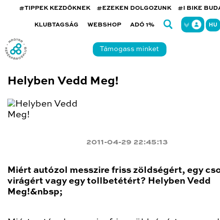
#TIPPEK KEZDŐKNEK
#EZEKEN DOLGOZUNK
#I BIKE BU
KLUBTAGSÁG
WEBSHOP
ADÓ 1%
HU
Támogass minket
Helyben Vedd Meg!
2011-04-29 22:45:13
Miért autózol messzire friss zöldségért, egy cs
virágért vagy egy tollbetétért? Helyben Vedd
Meg!&nbsp;