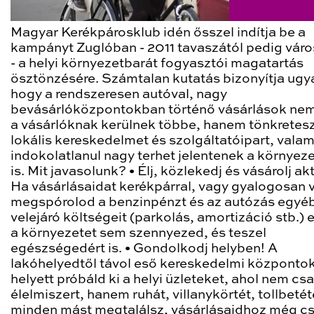
Magyar Kerékpárosklub idén ősszel indítja be a
kampányt Zuglóban - 2011 tavaszától pedig váro
- a helyi környezetbarát fogyasztói magatartás
ösztönzésére. Számtalan kutatás bizonyítja ugy
hogy a rendszeresen autóval, nagy
bevásárlóközpontokban történő vásárlások ne
a vásárlóknak kerülnek többe, hanem tönkretesz
lokális kereskedelmet és szolgáltatóipart, valam
indokolatlanul nagy terhet jelentenek a környez
is. Mit javasolunk? • Élj, közlekedj és vásárolj ak
Ha vásárlásaidat kerékpárral, vagy gyalogosan 
megspórolod a benzinpénzt és az autózás egyé
velejáró költségeit (parkolás, amortizáció stb.) 
a környezetet sem szennyezed, és teszel
egészségedért is. • Gondolkodj helyben! A
lakóhelyedtől távol eső kereskedelmi központo
helyett próbáld ki a helyi üzleteket, ahol nem cs
élelmiszert, hanem ruhát, villanykörtét, tollbetét
minden mást megtalálsz, vásárlásaidhoz még c