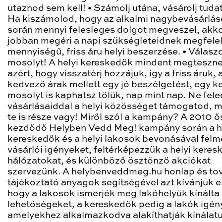
utaznod sem kell! • Számolj utána, vásárolj tuda
Ha kiszámolod, hogy az alkalmi nagybevásárlá
során mennyi felesleges dolgot megveszel, akk
jobban megéri a napi szükségleteidnek megfele
mennyiségű, friss áru helyi beszerzése. • Válasz
mosolyt! A helyi kereskedők mindent megteszn
azért, hogy visszatérj hozzájuk, így a friss áruk, 
kedvező árak mellett egy jó beszélgetést, egy k
mosolyt is kaphatsz tőlük, nap mint nap. Ne fele
vásárlásaiddal a helyi közösséget támogatod, 
te is része vagy! Miről szól a kampány? A 2010 
kezdődő Helyben Vedd Meg! kampány során a h
kereskedők és a helyi lakosok bevonásával felm
vásárlói igényeket, feltérképezzük a helyi keres
hálózatokat, és különböző ösztönző akciókat
szervezünk. A helybenveddmeg.hu honlap és to
tájékoztató anyagok segítségével azt kívánjuk el
hogy a lakosok ismerjék meg lakóhelyük kínálta
lehetőségeket, a kereskedők pedig a lakók igény
amelyekhez alkalmazkodva alakíthatják kínálatu