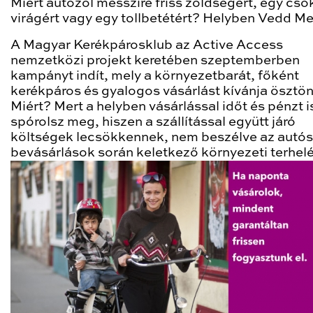
Miért autózol messzire friss zöldségért, egy cso
virágért vagy egy tollbetétért? Helyben Vedd M
A Magyar Kerékpárosklub az Active Access
nemzetközi projekt keretében szeptemberben
kampányt indít, mely a környezetbarát, főként
kerékpáros és gyalogos vásárlást kívánja ösztön
Miért? Mert a helyben vásárlással időt és pénzt i
spórolsz meg, hiszen a szállítással együtt járó
költségek lecsökkennek, nem beszélve az autós
bevásárlások során keletkező környezeti terhelé