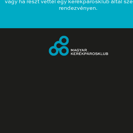
vagy ha részt vettél egy kerékpárosklub által sz
rendezvényen.