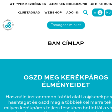
#TIPPEK KEZDŐKNEK
#EZEKEN DOLGOZUNK
#I BIKE BU
KLUBTAGSÁG
WEBSHOP
ADÓ 1%
HU
Támogass minket
BAM CÍMLAP
OSZD MEG KERÉKPÁROS
ÉLMÉNYEIDET
Használd instagramon fotóid alatt a #kerekpa
hashtaget és oszd meg a többiekkel merre teke
milyen kerékpáros fejlesztésekben botlottál a v