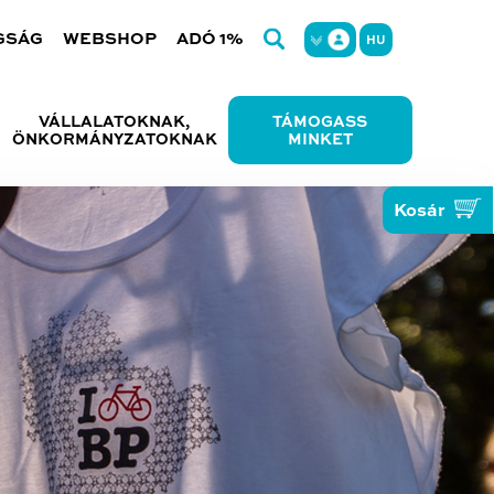
GSÁG
WEBSHOP
ADÓ 1%
HU
VÁLLALATOKNAK,
TÁMOGASS
ÖNKORMÁNYZATOKNAK
MINKET
Kosár