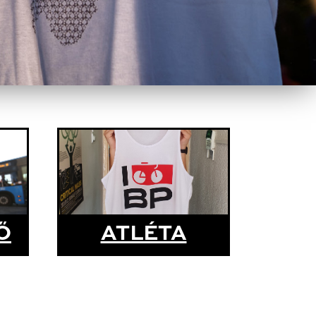
Ő
ATLÉTA