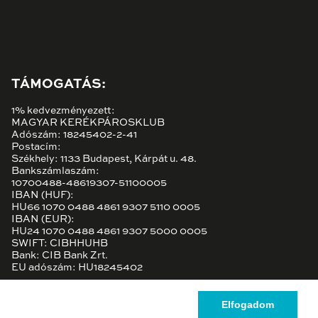
TÁMOGATÁS:
1% kedvezményezett:
MAGYAR KERÉKPÁROSKLUB
Adószám: 18245402-2-41
Postacím:
Székhely: 1133 Budapest, Kárpát u. 48.
Bankszámlaszám:
10700488-48619307-51100005
IBAN (HUF):
HU66 1070 0488 4861 9307 5110 0005
IBAN (EUR):
HU24 1070 0488 4861 9307 5000 0005
SWIFT: CIBHHUHB
Bank: CIB Bank Zrt.
EU adószám: HU18245402
Elfogadom