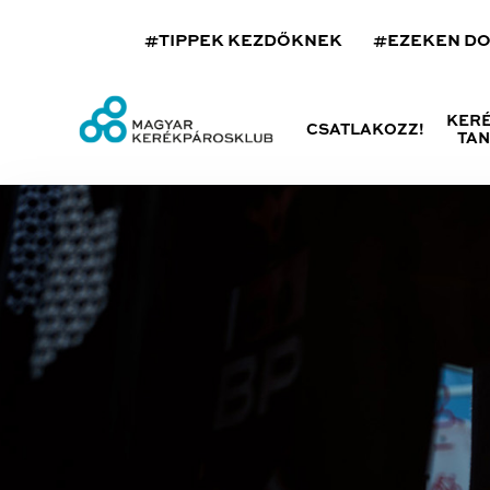
#TIPPEK KEZDŐKNEK
#EZEKEN D
KER
CSATLAKOZZ!
TA