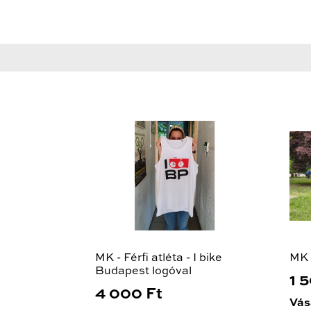
MK - Férfi atléta - I bike
MK 
Budapest logóval
1 
4 000 Ft
Vás