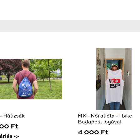
- Hátizsák
MK - Női atléta - I bike
Budapest logóval
500 Ft
4 000 Ft
árlás ->