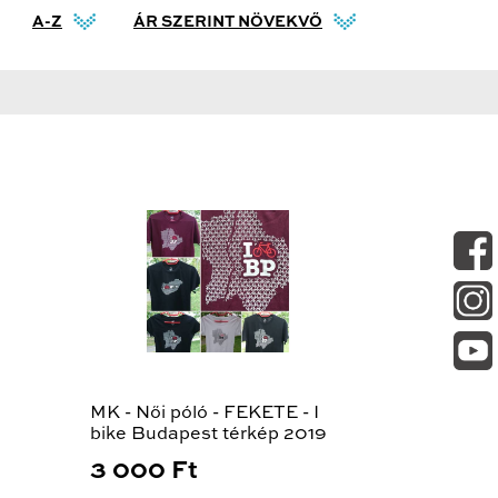
A-Z
ÁR SZERINT NÖVEKVŐ
MK - Női póló - FEKETE - I
bike Budapest térkép 2019
3 000 Ft