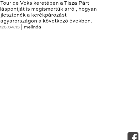
 Tour de Voks keretében a Tisza Párt
lláspontját is megismertük arról, hogyan
ejlesztenék a kerékpározást
agyarországon a következő években.
026.04.13 |
melinda