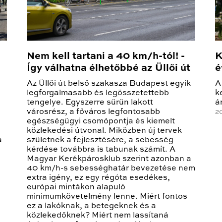
Nem kell tartani a 40 km/h-tól! -
K
Így válhatna élhetőbbé az Üllői út
é
Az Üllői út belső szakasza Budapest egyik
A
legforgalmasabb és legösszetettebb
k
tengelye. Egyszerre sűrűn lakott
á
városrész, a főváros legfontosabb
2
egészségügyi csomópontja és kiemelt
közlekedési útvonal. Miközben új tervek
a
születnek a fejlesztésére, a sebesség
kérdése továbbra is tabunak számít. A
Magyar Kerékpárosklub szerint azonban a
40 km/h-s sebességhatár bevezetése nem
extra igény, ez egy régóta esedékes,
európai mintákon alapuló
minimumkövetelmény lenne. Miért fontos
ez a lakóknak, a betegeknek és a
közlekedőknek? Miért nem lassítaná