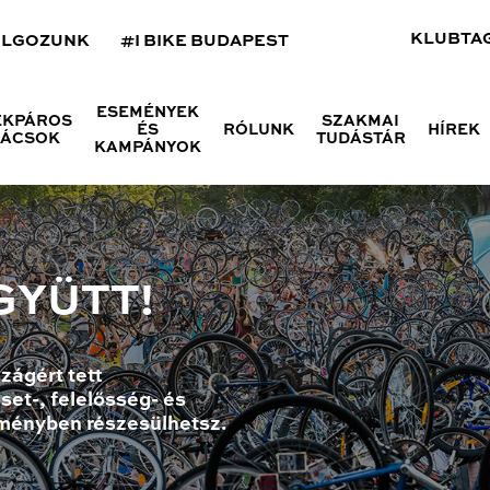
KLUBTA
OLGOZUNK
#I BIKE BUDAPEST
ESEMÉNYEK
ÉKPÁROS
SZAKMAI
ÉS
RÓLUNK
HÍREK
NÁCSOK
TUDÁSTÁR
KAMPÁNYOK
GYÜTT!
zágért tett
set-, felelősség- és
ményben részesülhetsz.