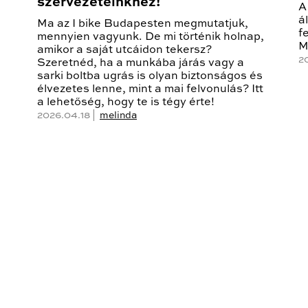
szervezeteinkhez!
A
á
Ma az I bike Budapesten megmutatjuk,
f
mennyien vagyunk. De mi történik holnap,
M
amikor a saját utcáidon tekersz?
2
Szeretnéd, ha a munkába járás vagy a
sarki boltba ugrás is olyan biztonságos és
élvezetes lenne, mint a mai felvonulás? Itt
a lehetőség, hogy te is tégy érte!
2026.04.18 |
melinda