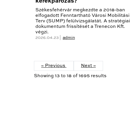
kerékpározás?
Székesfehérvár megkezdte a 2018-ban
elfogadott Fenntartható Városi Mobilitási
Terv (SUMP) felülvizsgálatát. A stratégiai
dokumentum frissítését a Trenecon Kft.
végzi.
2026.04.23 |
admin
« Previous
Next »
Showing
13
to
18
of
1695
results