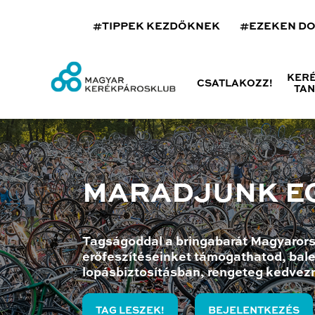
#TIPPEK KEZDŐKNEK
#EZEKEN D
KER
CSATLAKOZZ!
TA
MARADJUNK E
Tagságoddal a bringabarát Magyarors
erőfeszítéseinket támogathatod, bale
lopásbiztosításban, rengeteg kedvez
TAG LESZEK!
BEJELENTKEZÉS