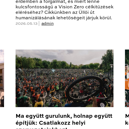
érdemben a forgalmat, és miért lenne
kulcsfontosságú a Vision Zero célkitűzések
eléréséhez? Cikkünkben az Üllői út
humanizálásának lehetőségeit járjuk körül.
2026.05.13 |
admin
Ma együtt gurulunk, holnap együtt
M
építjük: Csatlakozz helyi
k