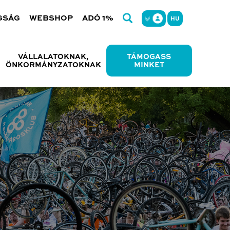
GSÁG
WEBSHOP
ADÓ 1%
HU
VÁLLALATOKNAK,
TÁMOGASS
ÖNKORMÁNYZATOKNAK
MINKET