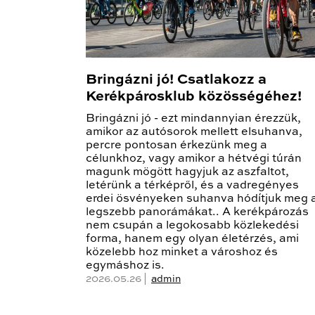
Bringázni jó! Csatlakozz a
Kerékpárosklub közösségéhez!
Bringázni jó - ezt mindannyian érezzük,
amikor az autósorok mellett elsuhanva,
percre pontosan érkezünk meg a
célunkhoz, vagy amikor a hétvégi túrán
magunk mögött hagyjuk az aszfaltot,
letérünk a térképről, és a vadregényes
erdei ösvényeken suhanva hódítjuk meg 
legszebb panorámákat.. A kerékpározás
nem csupán a legokosabb közlekedési
forma, hanem egy olyan életérzés, ami
közelebb hoz minket a városhoz és
egymáshoz is.
2026.05.26 |
admin