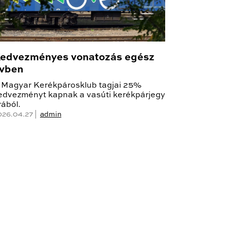
edvezményes vonatozás egész
vben
 Magyar Kerékpárosklub tagjai 25%
edvezményt kapnak a vasúti kerékpárjegy
rából.
026.04.27 |
admin