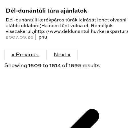
Dél-dunántúli túra ajánlatok
Dél-dunántúli kerékpáros túrák leírását lehet olvasni
alábbi oldalon:(Ha nem tűnt volna el. Reméljük
visszakerül.)http://www.deldunantul.hu/kerekpartur
2007.03.26 |
phu
« Previous
Next »
Showing
1609
to
1614
of
1695
results