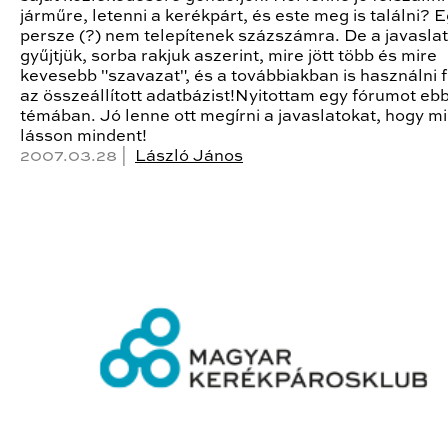
járműre, letenni a kerékpárt, és este meg is találni? 
persze (?) nem telepítenek százszámra. De a javasla
gyűjtjük, sorba rakjuk aszerint, mire jött több és mire
kevesebb "szavazat", és a továbbiakban is használni 
az összeállított adatbázist!Nyitottam egy fórumot eb
témában. Jó lenne ott megírni a javaslatokat, hogy m
lásson mindent!
2007.03.28 |
László János