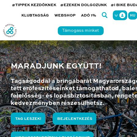
#TIPPEK KEZDŐKNEK
#EZEKEN DOLGOZUNK
#I BIKE BU
KLUBTAGSÁG
WEBSHOP
ADÓ 1%
HU
Támogass minket
MARADJUNK EGYÜTT!
Tagságoddal a bringabarát Magyarország
tett erőfeszítéseinket támogathatod, bales
felelősség- és lopásbiztosításban, renget
kedvezményben részesülhetsz.
TAG LESZEK!
BEJELENTKEZÉS