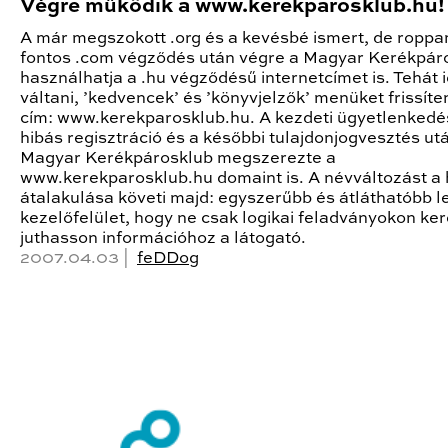
Végre működik a www.kerekparosklub.hu!
A már megszokott .org és a kevésbé ismert, de roppa
fontos .com végződés után végre a Magyar Kerékpár
használhatja a .hu végződésű internetcímet is. Tehát 
váltani, ’kedvencek’ és ’könyvjelzők’ menüket frissíten
cím: www.kerekparosklub.hu. A kezdeti ügyetlenkedé
hibás regisztráció és a későbbi tulajdonjogvesztés ut
Magyar Kerékpárosklub megszerezte a
www.kerekparosklub.hu domaint is. A névváltozást a
átalakulása követi majd: egyszerűbb és átláthatóbb l
kezelőfelület, hogy ne csak logikai feladványokon ker
juthasson információhoz a látogató.
2007.04.03 |
feDDog