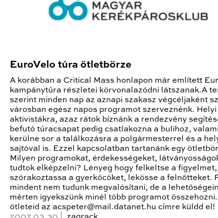
EuroVelo túra ötletbörze
A korábban a Critical Mass honlapon már említett Eu
kampánytúra részletei körvonalazódni látszanak.A te
szerint minden nap az aznapi szakasz végcéljaként s
városban egész napos programot szerveznénk. Helyi
aktivistákra, azaz rátok bíznánk a rendezvény segítés
befutó túracsapat pedig csatlakozna a bulihoz, valami
kerülne sor a találkozásra a polgármesterrel és a hel
sajtóval is. Ezzel kapcsolatban tartanánk egy ötletbör
Milyen programokat, érdekességeket, látványosságo
tudtok elképzelni? Lényeg hogy felkeltse a figyelmet,
szórakoztassa a gyerkőcöket, lekösse a felnőtteket. 
mindent nem tudunk megvalósítani, de a lehetőségei
mérten igyekszünk minél több programot összehozni.
ötleteid az acspeter@mail.datanet.hu címre küldd el!
2007.03.30 |
zaqrack