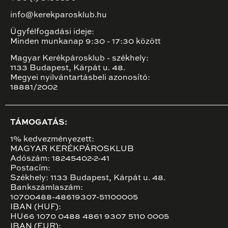
info@kerekparosklub.hu
Ügyfélfogadási ideje:
Minden munkanap 9:30 - 17:30 között
Magyar Kerékpárosklub - székhely:
1133 Budapest, Kárpát u. 48.
Megyei nyilvántartásbeli azonosító:
18881/2002
TÁMOGATÁS:
1% kedvezményezett:
MAGYAR KERÉKPÁROSKLUB
Adószám: 18245402-2-41
Postacím:
Székhely: 1133 Budapest, Kárpát u. 48.
Bankszámlaszám:
10700488-48619307-51100005
IBAN (HUF):
HU66 1070 0488 4861 9307 5110 0005
IBAN (EUR):