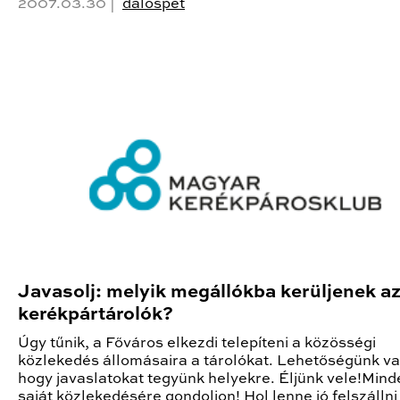
2007.03.30 |
dalospet
Javasolj: melyik megállókba kerüljenek az
kerékpártárolók?
Úgy tűnik, a Főváros elkezdi telepíteni a közösségi
közlekedés állomásaira a tárolókat. Lehetőségünk va
hogy javaslatokat tegyünk helyekre. Éljünk vele!Mind
saját közlekedésére gondoljon! Hol lenne jó felszállni