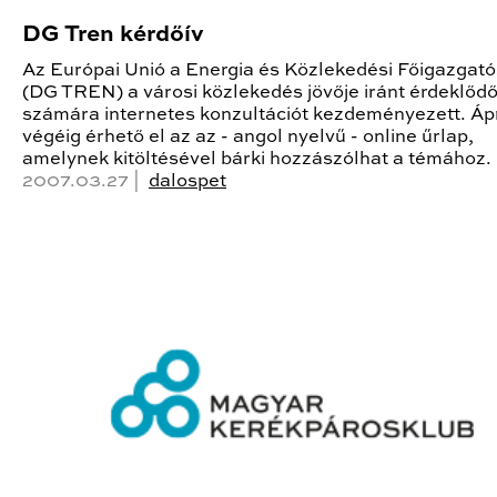
DG Tren kérdőív
Az Európai Unió a Energia és Közlekedési Főigazgat
(DG TREN) a városi közlekedés jövője iránt érdeklőd
számára internetes konzultációt kezdeményezett. Ápr
végéig érhető el az az - angol nyelvű - online űrlap,
amelynek kitöltésével bárki hozzászólhat a témához.
2007.03.27 |
dalospet