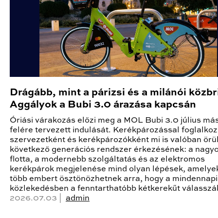
Drágább, mint a párizsi és a milánói közb
Aggályok a Bubi 3.0 árazása kapcsán
Óriási várakozás előzi meg a MOL Bubi 3.0 július má
felére tervezett indulását. Kerékpározással foglalkozó
szervezetként és kerékpározókként mi is valóban örü
következő generációs rendszer érkezésének: a nagy
flotta, a modernebb szolgáltatás és az elektromos
kerékpárok megjelenése mind olyan lépések, amely
több embert ösztönözhetnek arra, hogy a mindennapi
közlekedésben a fenntarthatóbb kétkerekűt válasszá
2026.07.03 |
admin