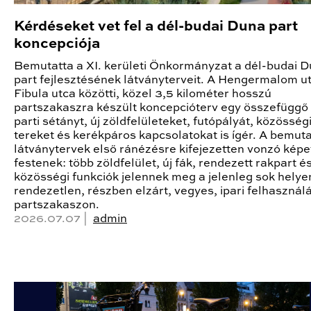
Kérdéseket vet fel a dél-budai Duna part
koncepciója
Bemutatta a XI. kerületi Önkormányzat a dél-budai 
part fejlesztésének látványterveit. A Hengermalom ut
Fibula utca közötti, közel 3,5 kilométer hosszú
partszakaszra készült koncepcióterv egy összefüggő
parti sétányt, új zöldfelületeket, futópályát, közösség
tereket és kerékpáros kapcsolatokat is ígér. A bemuta
látványtervek első ránézésre kifejezetten vonzó képe
festenek: több zöldfelület, új fák, rendezett rakpart é
közösségi funkciók jelennek meg a jelenleg sok helye
rendezetlen, részben elzárt, vegyes, ipari felhasznál
partszakaszon.
2026.07.07 |
admin