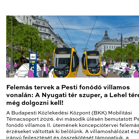
Felemás tervek a Pesti fonódó villamos
vonalán: A Nyugati tér szuper, a Lehel tér
még dolgozni kell!
A Budapesti Közlekedési Központ (BKK) Mobilitási
Témacsoport 2026. évi második ülésén bemutatott Pe
fonódó villamos II. ütemének koncepciótervei felemá
érzéseket váltottak ki belőlünk. A villamoshálózat és
irányú fejlesztését és összekötését támogatjuk, a