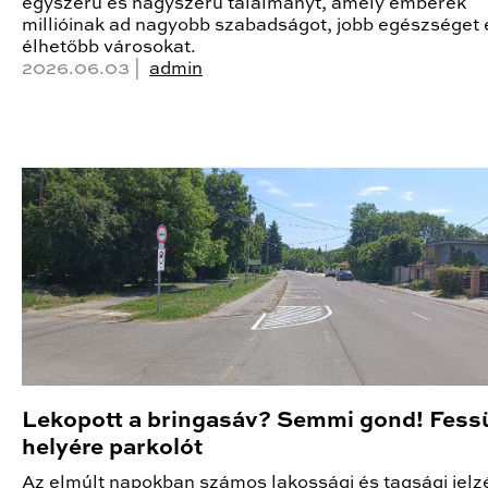
egyszerű és nagyszerű találmányt, amely emberek
millióinak ad nagyobb szabadságot, jobb egészséget 
élhetőbb városokat.
2026.06.03 |
admin
Lekopott a bringasáv? Semmi gond! Fess
helyére parkolót
Az elmúlt napokban számos lakossági és tagsági jelz