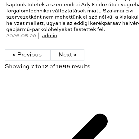
kaptunk tőletek a szentendrei Ady Endre úton végreha
forgalomtechnikai változtatások miatt. Szakmai civil
szervezetként nem mehettünk el szó nélkül a kialakul
helyzet mellett, ugyanis az eddigi kerékpársáv helyér
gépjármű-parkolóhelyeket festettek fel.
2026.05.28 |
admin
« Previous
Next »
Showing
7
to
12
of
1695
results