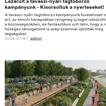
Lezárult a tavaszi-nyári tagtoborzó
kampányunk - Kisorsoltuk a nyerteseket!
A tavaszi-nyári tagtoborzó kampányunk hivatalosan i
ért, az elmúlt hónapokban rengeteg új tagot üdvözöl
a közösségünkben, és fantasztikus volt látni, hogy a r
hűséges támogatóink is szép számmal újították meg
tagságukat.
2026.07.15 |
admin