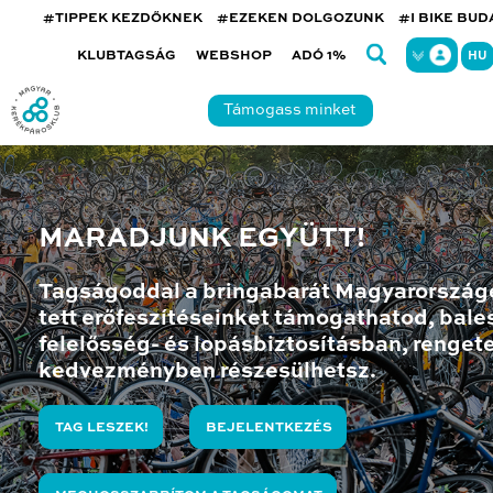
#TIPPEK KEZDŐKNEK
#EZEKEN DOLGOZUNK
#I BIKE BU
KLUBTAGSÁG
WEBSHOP
ADÓ 1%
HU
Támogass minket
MARADJUNK EGYÜTT!
Tagságoddal a bringabarát Magyarország
tett erőfeszítéseinket támogathatod, bales
felelősség- és lopásbiztosításban, renget
kedvezményben részesülhetsz.
TAG LESZEK!
BEJELENTKEZÉS