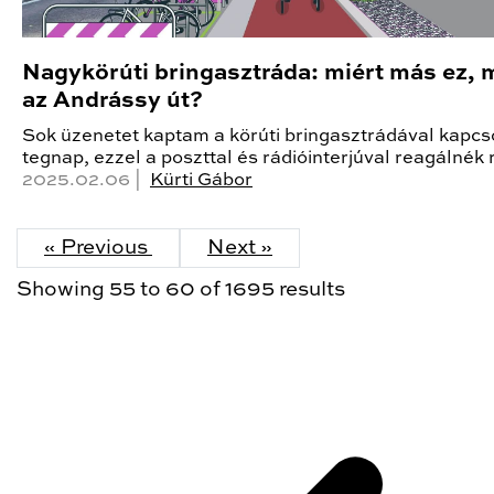
Nagykörúti bringasztráda: miért más ez, 
az Andrássy út?
Sok üzenetet kaptam a körúti bringasztrádával kapcs
tegnap, ezzel a poszttal és rádióinterjúval reagálnék 
2025.02.06 |
Kürti Gábor
« Previous
Next »
Showing
55
to
60
of
1695
results