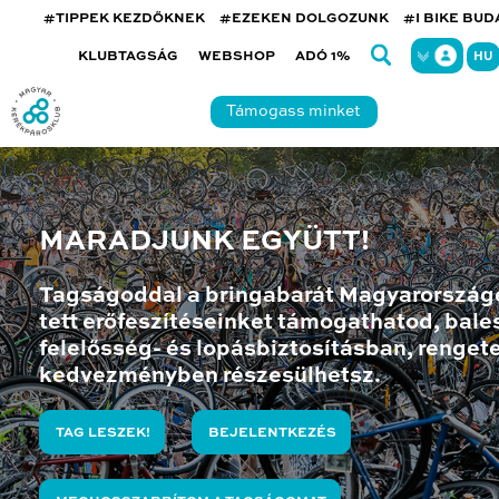
#TIPPEK KEZDŐKNEK
#EZEKEN DOLGOZUNK
#I BIKE BU
KLUBTAGSÁG
WEBSHOP
ADÓ 1%
HU
Támogass minket
MARADJUNK EGYÜTT!
Tagságoddal a bringabarát Magyarország
tett erőfeszítéseinket támogathatod, bales
felelősség- és lopásbiztosításban, renget
kedvezményben részesülhetsz.
TAG LESZEK!
BEJELENTKEZÉS