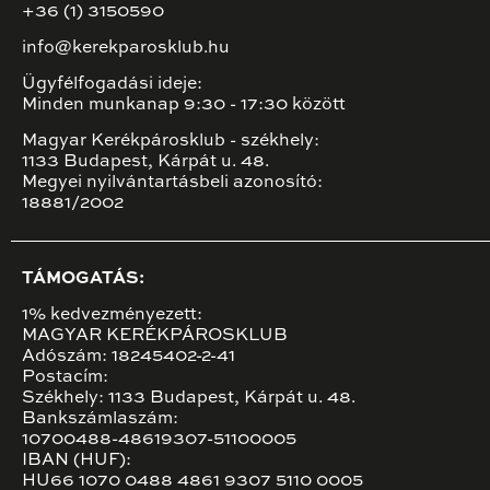
+36 (1) 3150590
info@kerekparosklub.hu
Ügyfélfogadási ideje:
Minden munkanap 9:30 - 17:30 között
Magyar Kerékpárosklub - székhely:
1133 Budapest, Kárpát u. 48.
Megyei nyilvántartásbeli azonosító:
18881/2002
TÁMOGATÁS:
1% kedvezményezett:
MAGYAR KERÉKPÁROSKLUB
Adószám: 18245402-2-41
Postacím:
Székhely: 1133 Budapest, Kárpát u. 48.
Bankszámlaszám:
10700488-48619307-51100005
IBAN (HUF):
HU66 1070 0488 4861 9307 5110 0005