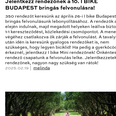
Jelentkezz rendezőnek a 10. I BIKE
BUDAPEST bringás felvonulásra!
350 rendezőt keresünk az április 26-i I bike Budapest
bringás felvonulásunk lebonyolításához. A rendezők
elején indulnak, majd megadott helyeken leállva bizt
1-1 kereszteződést, közlekedési csomópontot. A mene
végéhez csatlakozva ők zárják a felvonulást. A tavalyi
után idén is keresünk gyalogos rendezőket is, nem
szükséges, hogy legyen biciklid! Ha pedig a gyerkőcö
érkeznél, jelentkezz I bike Mini rendezőnek! Önkénte
rendező csapatunk a felvonulás lelke. Jelentkezzete
rendezőnek, nagyon nagy szükség van rátok!
2025.02.19 |
melinda