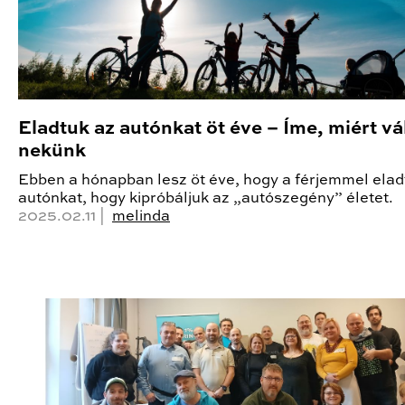
Eladtuk az autónkat öt éve – Íme, miért vá
nekünk
Ebben a hónapban lesz öt éve, hogy a férjemmel elad
autónkat, hogy kipróbáljuk az „autószegény” életet.
2025.02.11 |
melinda