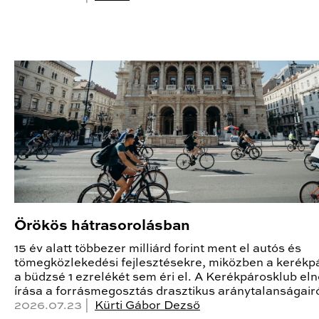
Örökös hátrasorolásban
15 év alatt többezer milliárd forint ment el autós és
tömegközlekedési fejlesztésekre, miközben a kerékp
a büdzsé 1 ezrelékét sem éri el. A Kerékpárosklub el
írása a forrásmegosztás drasztikus aránytalanságairó
2026.07.23 |
Kürti Gábor Dezső