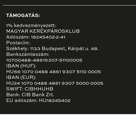
TÁMOGATÁS:
1% kedvezményezett:
MAGYAR KERÉKPÁROSKLUB
Adószám: 18245402-2-41
Postacím:
Székhely: 1133 Budapest, Kárpát u. 48.
Bankszámlaszám:
10700488-48619307-51100005
IBAN (HUF):
HU66 1070 0488 4861 9307 5110 0005
IBAN (EUR):
HU24 1070 0488 4861 9307 5000 0005
SWIFT: CIBHHUHB
Bank: CIB Bank Zrt.
EU adószám: HU18245402