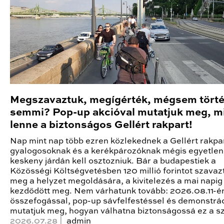
Megszavaztuk, megígérték, mégsem törté
semmi? Pop-up akcióval mutatjuk meg, m
lenne a biztonságos Gellért rakpart!
Nap mint nap több ezren közlekednek a Gellért rakpa
gyalogosoknak és a kerékpározóknak mégis egyetlen
keskeny járdán kell osztozniuk. Bár a budapestiek a
Közösségi Költségvetésben 120 millió forintot szavaz
meg a helyzet megoldására, a kivitelezés a mai napi
kezdődött meg. Nem várhatunk tovább: 2026.08.11-én 
összefogással, pop-up sávfelfestéssel és demonstrá
mutatjuk meg, hogyan válhatna biztonságossá ez a s
2026.07.28 |
admin