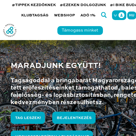
#TIPPEK KEZDŐKNEK
#EZEKEN DOLGOZUNK
#I BIKE BU
KLUBTAGSÁG
WEBSHOP
ADÓ 1%
HU
Támogass minket
MARADJUNK EGYÜTT!
Tagságoddal a bringabarát Magyarország
tett erőfeszítéseinket támogathatod, bales
felelősség- és lopásbiztosításban, renget
kedvezményben részesülhetsz.
TAG LESZEK!
BEJELENTKEZÉS