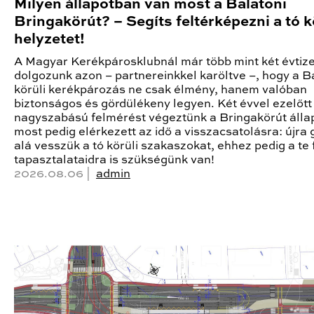
Milyen állapotban van most a Balatoni
Bringakörút? – Segíts feltérképezni a tó k
helyzetet!
A Magyar Kerékpárosklubnál már több mint két évtiz
dolgozunk azon – partnereinkkel karöltve –, hogy a B
körüli kerékpározás ne csak élmény, hanem valóban
biztonságos és gördülékeny legyen. Két évvel ezelőtt
nagyszabású felmérést végeztünk a Bringakörút állap
most pedig elérkezett az idő a visszacsatolásra: újra
alá vesszük a tó körüli szakaszokat, ehhez pedig a te 
tapasztalataidra is szükségünk van!
2026.08.06 |
admin