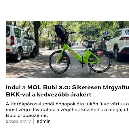
Indul a MOL Bubi 3.0: Sikeresen tárgyalt
BKK-val a kedvezőbb árakért
A Kerékpárosklubnál hónapok óta tűkön ülve vártuk a 
most végre hivatalos: a végéhez közeledik a megúju
Bubi próbaüzeme.
2026.07.17 |
admin