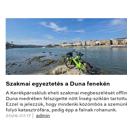
Szakmai egyeztetés a Duna fenekén
A Kerékpárosklub eheti szakmai megbeszélését offlin
Duna medrében félszigetté nőtt Ínség-sziklán tartottu
Ezzel is jelezzük, hogy mindenki közömbös a szemünk
folyó katasztrófára, pedig épp a falnak rohanunk.
2026.07.17 |
admin