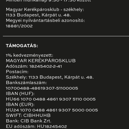
Minden munkanap 9:30 - 17:30 között
Magyar Kerékpárosklub - székhely:
1133 Budapest, Kárpát u. 48.
Megyei nyilvántartásbeli azonosító:
18881/2002
TÁMOGATÁS:
1% kedvezményezett:
MAGYAR KERÉKPÁROSKLUB
Adószám: 18245402-2-41
Postacím:
Székhely: 1133 Budapest, Kárpát u. 48.
Bankszámlaszám:
10700488-48619307-51100005
IBAN (HUF):
HU66 1070 0488 4861 9307 5110 0005
IBAN (EUR):
HU24 1070 0488 4861 9307 5000 0005
SWIFT: CIBHHUHB
Bank: CIB Bank Zrt.
EU adószám: HU18245402