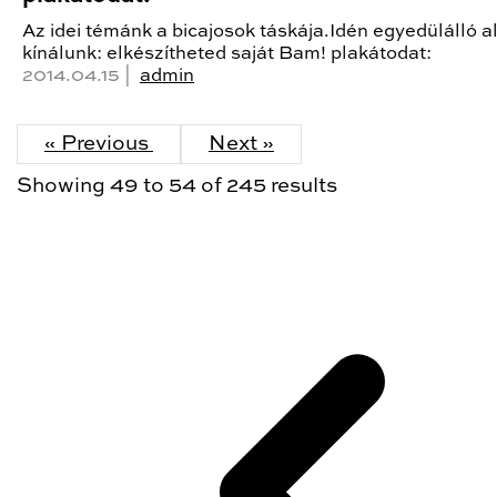
Az idei témánk a bicajosok táskája.Idén egyedülálló a
kínálunk: elkészítheted saját Bam! plakátodat:
2014.04.15 |
admin
« Previous
Next »
Showing
49
to
54
of
245
results