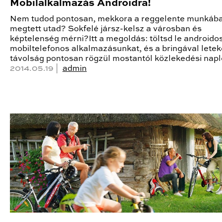
Mobilalkalmazás Androidra!
Nem tudod pontosan, mekkora a reggelente munkáb
megtett utad? Sokfelé jársz-kelsz a városban és
képtelenség mérni?Itt a megoldás: töltsd le androido
mobiltelefonos alkalmazásunkat, és a bringával letek
távolság pontosan rögzül mostantól közlekedési nap
2014.05.19 |
admin