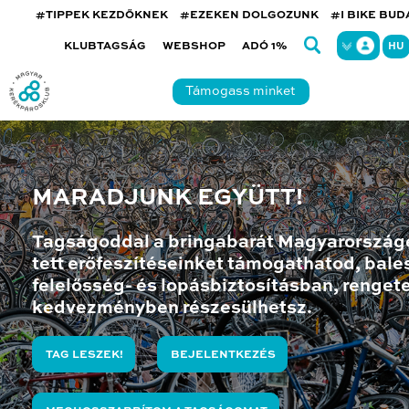
#TIPPEK KEZDŐKNEK
#EZEKEN DOLGOZUNK
#I BIKE BU
KLUBTAGSÁG
WEBSHOP
ADÓ 1%
HU
Támogass minket
MARADJUNK EGYÜTT!
Tagságoddal a bringabarát Magyarország
tett erőfeszítéseinket támogathatod, bales
felelősség- és lopásbiztosításban, renget
kedvezményben részesülhetsz.
TAG LESZEK!
BEJELENTKEZÉS