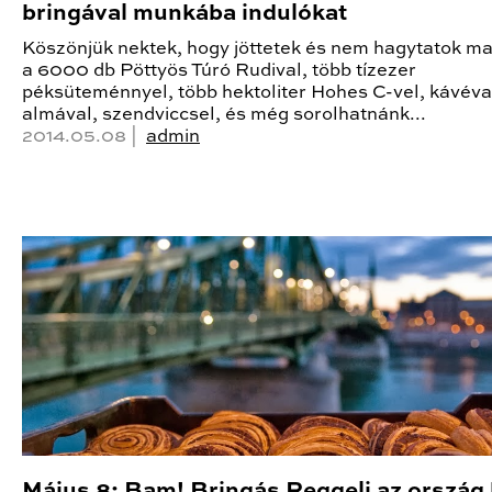
bringával munkába indulókat
Köszönjük nektek, hogy jöttetek és nem hagytatok m
a 6000 db Pöttyös Túró Rudival, több tízezer
péksüteménnyel, több hektoliter Hohes C-vel, kávéva
almával, szendviccsel, és még sorolhatnánk...
2014.05.08 |
admin
Május 8: Bam! Bringás Reggeli az ország 