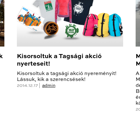
k
Kisorsoltuk a Tagsági akció
M
nyerteseit!
M
Kisorsoltuk a tagsági akció nyereményit!
A
Lássuk, kik a szerencsések!
M
d
2014.12.17 |
admin
B
é
k
2