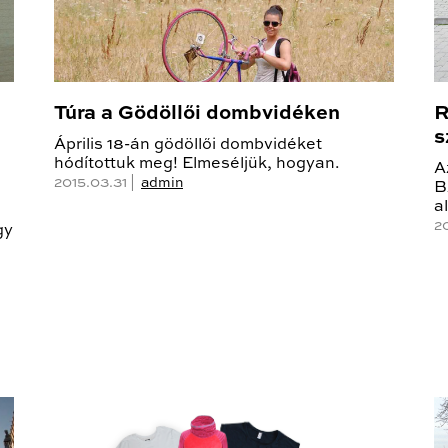
Túra a Gödöllői dombvidéken
R
s
Április 18-án gödöllői dombvidéket
hódítottuk meg! Elmeséljük, hogyan.
A
2015.03.31 |
admin
B
a
2
gy