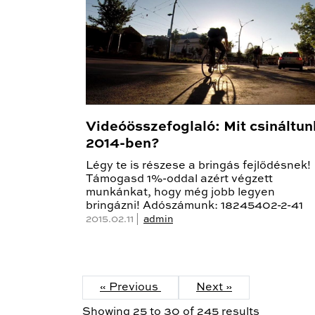
Videóösszefoglaló: Mit csináltun
2014-ben?
Légy te is részese a bringás fejlődésnek!
Támogasd 1%-oddal azért végzett
munkánkat, hogy még jobb legyen
bringázni! Adószámunk: 18245402-2-41
2015.02.11 |
admin
« Previous
Next »
Showing
25
to
30
of
245
results