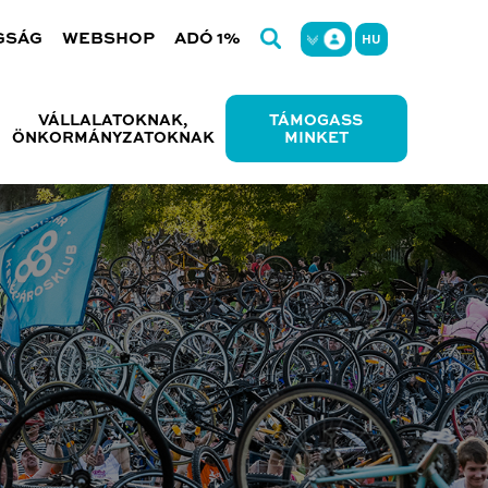
GSÁG
WEBSHOP
ADÓ 1%
HU
VÁLLALATOKNAK,
TÁMOGASS
ÖNKORMÁNYZATOKNAK
MINKET