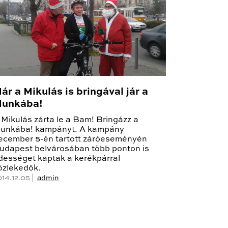
ár a Mikulás is bringával jár a
unkába!
 Mikulás zárta le a Bam! Bringázz a
unkába! kampányt. A kampány
ecember 5-én tartott záróeseményén
udapest belvárosában több ponton is
dességet kaptak a kerékpárral
özlekedők.
014.12.05 |
admin