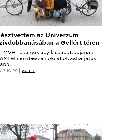
észtvettem az Univerzum
zívdobbanásában a Gellért téren
z MVH Tekergők egyik csapattagjának
AM! élménybeszámolóját olvashatjátok
lább:
012.10.29 |
admin