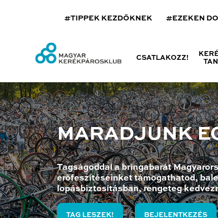
#TIPPEK KEZDŐKNEK
#EZEKEN D
KER
CSATLAKOZZ!
TA
MARADJUNK E
Tagságoddal a bringabarát Magyarors
erőfeszítéseinket támogathatod, bale
lopásbiztosításban, rengeteg kedvez
TAG LESZEK!
BEJELENTKEZÉS