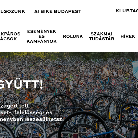
KLUBTA
OLGOZUNK
#I BIKE BUDAPEST
ESEMÉNYEK
ÉKPÁROS
SZAKMAI
ÉS
RÓLUNK
HÍREK
NÁCSOK
TUDÁSTÁR
KAMPÁNYOK
GYÜTT!
zágért tett
set-, felelősség- és
ményben részesülhetsz.