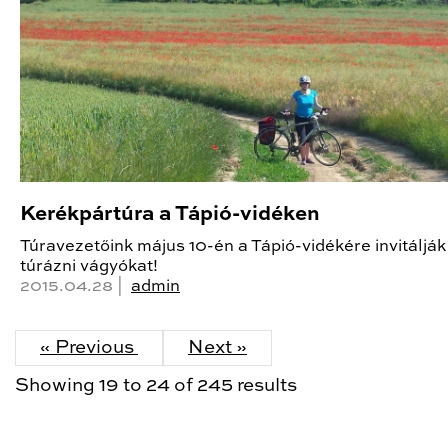
Kerékpártúra a Tápió-vidéken
Túravezetőink május 10-én a Tápió-vidékére invitálják
túrázni vágyókat!
2015.04.28 |
admin
« Previous
Next »
Showing
19
to
24
of
245
results