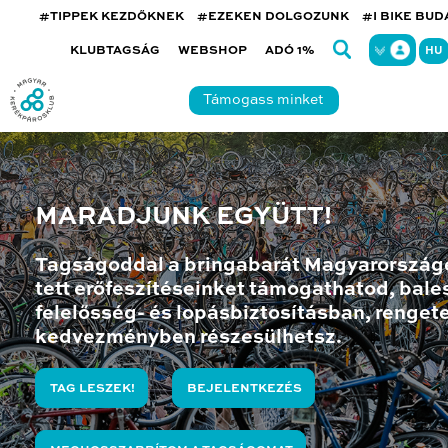
#TIPPEK KEZDŐKNEK
#EZEKEN DOLGOZUNK
#I BIKE BU
KLUBTAGSÁG
WEBSHOP
ADÓ 1%
HU
Támogass minket
MARADJUNK EGYÜTT!
Tagságoddal a bringabarát Magyarország
tett erőfeszítéseinket támogathatod, bales
felelősség- és lopásbiztosításban, renget
kedvezményben részesülhetsz.
TAG LESZEK!
BEJELENTKEZÉS