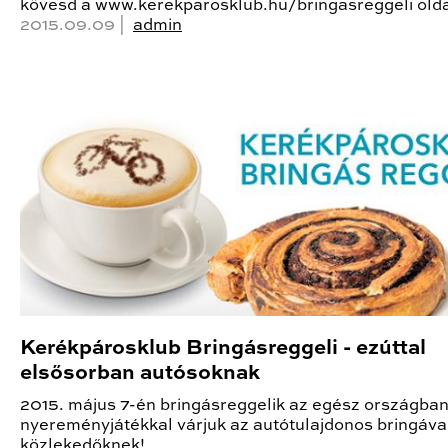
kövesd a www.kerekparosklub.hu/bringasreggeli olda
2015.09.09 |
admin
Kerékpárosklub Bringásreggeli - ezúttal
elsősorban autósoknak
2015. május 7-én bringásreggelik az egész országban
nyereményjátékkal várjuk az autótulajdonos bringáva
közlekedőknek!