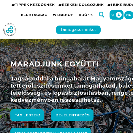
#TIPPEK KEZDŐKNEK
#EZEKEN DOLGOZUNK
#I BIKE BU
KLUBTAGSÁG
WEBSHOP
ADÓ 1%
HU
Támogass minket
MARADJUNK EGYÜTT!
Tagságoddal a bringabarát Magyarország
tett erőfeszítéseinket támogathatod, bales
felelősség- és lopásbiztosításban, renget
kedvezményben részesülhetsz.
TAG LESZEK!
BEJELENTKEZÉS