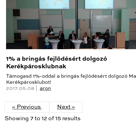
1% a bringás fejlődésért dolgozó
Kerékpárosklubnak
Támogasd 1%-oddal a bringás fejlődésért dolgozó M
Kerékpárosklubot!
2017.05.08 |
aron
« Previous
Next »
Showing
7
to
12
of
15
results