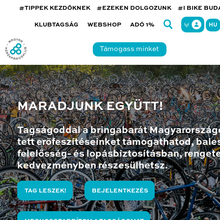
#TIPPEK KEZDŐKNEK
#EZEKEN DOLGOZUNK
#I BIKE BU
KLUBTAGSÁG
WEBSHOP
ADÓ 1%
HU
Támogass minket
MARADJUNK EGYÜTT!
Tagságoddal a bringabarát Magyarország
tett erőfeszítéseinket támogathatod, bales
felelősség- és lopásbiztosításban, renget
kedvezményben részesülhetsz.
TAG LESZEK!
BEJELENTKEZÉS