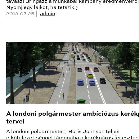
tavaszi Bringázz a munkába! kampány eredményeiről
Nyomj egy lájkot, ha tetszik:)
2013.07.25 |
admin
A londoni polgármester ambíciózus kerék
tervei
A londoni polgármester, Boris Johnson teljes
elkötelezettséggel támogatja a kerékpáros fejlesztés