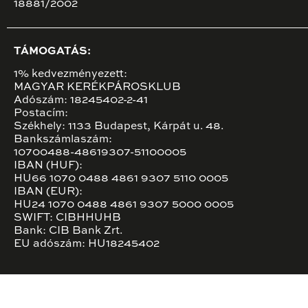
18881/2002
TÁMOGATÁS:
1% kedvezményezett:
MAGYAR KERÉKPÁROSKLUB
Adószám: 18245402-2-41
Postacím:
Székhely: 1133 Budapest, Kárpát u. 48.
Bankszámlaszám:
10700488-48619307-51100005
IBAN (HUF):
HU66 1070 0488 4861 9307 5110 0005
IBAN (EUR):
HU24 1070 0488 4861 9307 5000 0005
SWIFT: CIBHHUHB
Bank: CIB Bank Zrt.
EU adószám: HU18245402