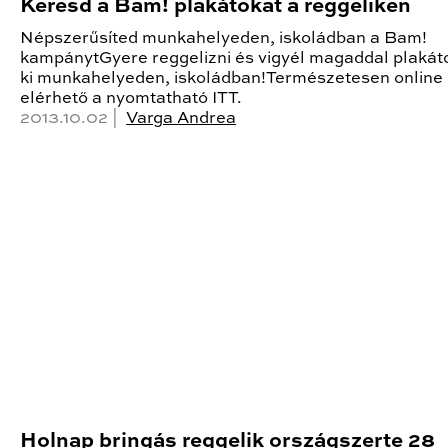
Keresd a Bam! plakátokat a reggeliken
Népszerűsíted munkahelyeden, iskoládban a Bam!
kampánytGyere reggelizni és vigyél magaddal plakáto
ki munkahelyeden, iskoládban!Természetesen online 
elérhető a nyomtatható ITT.
2013.10.02 |
Varga Andrea
Holnap bringás reggelik országszerte 28