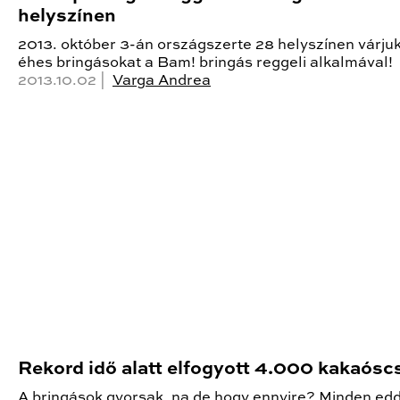
helyszínen
2013. október 3-án országszerte 28 helyszínen várju
éhes bringásokat a Bam! bringás reggeli alkalmával!
2013.10.02 |
Varga Andrea
Rekord idő alatt elfogyott 4.000 kakaósc
A bringások gyorsak, na de hogy ennyire? Minden edd