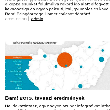
elképzelésünket felülmúlva rekord idő alatt elfogyot
kakaóscsiga és egyéb péksüti, ital, gyümölcs és kávé.
Bam! Bringásreggeli ismét csúcsot döntött!
2013.05.10 |
admin
Bam! 2013. tavaszi eredmények
Ha idekattintasz, egy nagyon szuper infografikát láth