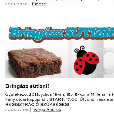
2013.03.12 |
Emese
Bringázz sütizni!
Gyülekező: 2013. július 18-án, 15:45-kor a Millenáris 
Fény utcai kapujánál. START: 17:00. Útvonal részletek
REGISZTRÁCIÓ SZÜKSÉGES!
2013.07.05 |
Varga Andrea