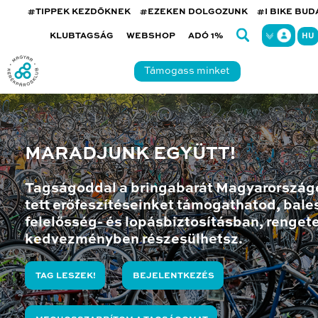
#TIPPEK KEZDŐKNEK
#EZEKEN DOLGOZUNK
#I BIKE BU
KLUBTAGSÁG
WEBSHOP
ADÓ 1%
HU
Támogass minket
MARADJUNK EGYÜTT!
Tagságoddal a bringabarát Magyarország
tett erőfeszítéseinket támogathatod, bales
felelősség- és lopásbiztosításban, renget
kedvezményben részesülhetsz.
TAG LESZEK!
BEJELENTKEZÉS