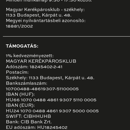
Minden munkanap 9:30 - 17:30 között
Magyar Kerékpárosklub - székhely:
1133 Budapest, Kárpát u. 48.
Megyei nyilvántartásbeli azonosító:
18881/2002
TÁMOGATÁS:
1% kedvezményezett:
MAGYAR KERÉKPÁROSKLUB
Adószám: 18245402-2-41
Postacím:
Székhely: 1133 Budapest, Kárpát u. 48.
Bankszámlaszám:
10700488-48619307-51100005
IBAN (HUF):
HU66 1070 0488 4861 9307 5110 0005
IBAN (EUR):
HU24 1070 0488 4861 9307 5000 0005
SWIFT: CIBHHUHB
Bank: CIB Bank Zrt.
EU adószám: HU18245402