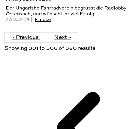
Der Ungarishe Fahrradverein begrüsst die Radlobby
Österreich, und wünscht ihr viel Erfolg!
2013.01.15 |
Emese
« Previous
Next »
Showing
301
to
306
of
380
results