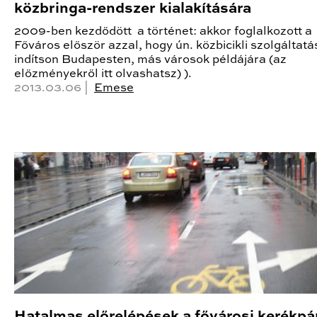
közbringa-rendszer kialakítására
2009-ben kezdődött a történet: akkor foglalkozott a
Főváros először azzal, hogy ún. közbicikli szolgáltatá
indítson Budapesten, más városok példájára (az
előzményekről itt olvashatsz) ).
2013.03.06 |
Emese
Hatalmas előrelépések a fővárosi kerékpá