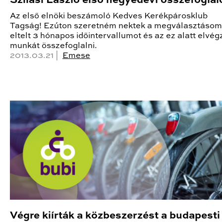
Szilasi László első negyedévi összefoglal
Az első elnöki beszámoló Kedves Kerékpárosklub
Tagság! Ezúton szeretném nektek a megválasztásom
eltelt 3 hónapos időintervallumot és az ez alatt elvég
munkát összefoglalni.
2013.03.21 |
Emese
Végre kiírták a közbeszerzést a budapesti