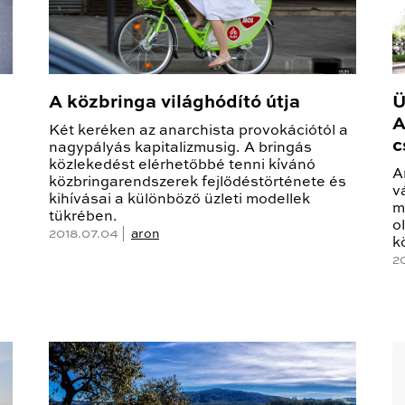
A közbringa világhódító útja
Ü
A
Két keréken az anarchista provokációtól a
c
nagypályás kapitalizmusig. A bringás
közlekedést elérhetőbbé tenni kívánó
A
közbringarendszerek fejlődéstörténete és
v
kihívásai a különböző üzleti modellek
m
tükrében.
o
2018.07.04 |
aron
k
2