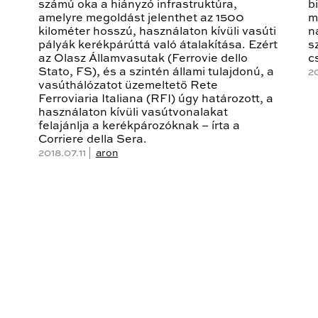
számú oka a hiányzó infrastruktúra,
b
amelyre megoldást jelenthet az 1500
m
kilométer hosszú, használaton kívüli vasúti
n
pályák kerékpárúttá való átalakítása. Ezért
s
az Olasz Államvasutak (Ferrovie dello
c
Stato, FS), és a szintén állami tulajdonú, a
2
vasúthálózatot üzemeltető Rete
Ferroviaria Italiana (RFI) úgy határozott, a
használaton kívüli vasútvonalakat
felajánlja a kerékpározóknak – írta a
Corriere della Sera.
2018.07.11 |
aron