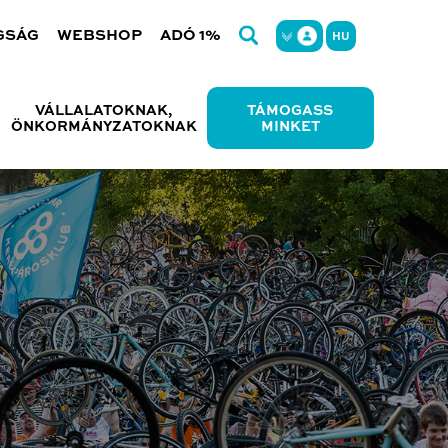
GSÁG
WEBSHOP
ADÓ 1%
HU
VÁLLALATOKNAK,
TÁMOGASS
ÖNKORMÁNYZATOKNAK
MINKET