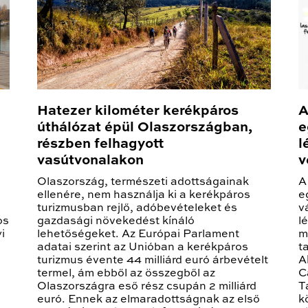
Hatezer kilométer kerékpáros
A
úthálózat épül Olaszországban,
e
részben felhagyott
l
vasútvonalakon
v
Olaszország, természeti adottságainak
A
ellenére, nem használja ki a kerékpáros
e
turizmusban rejlő, adóbevételeket és
v
os
gazdasági növekedést kínáló
l
i
lehetőségeket. Az Európai Parlament
m
adatai szerint az Unióban a kerékpáros
t
turizmus évente 44 milliárd euró árbevételt
A
termel, ám ebből az összegből az
C
Olaszországra eső rész csupán 2 milliárd
T
euró. Ennek az elmaradottságnak az első
k