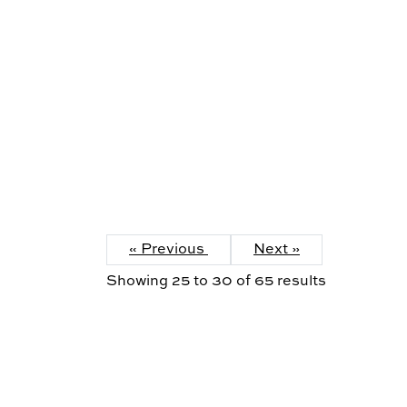
« Previous
Next »
Showing
25
to
30
of
65
results