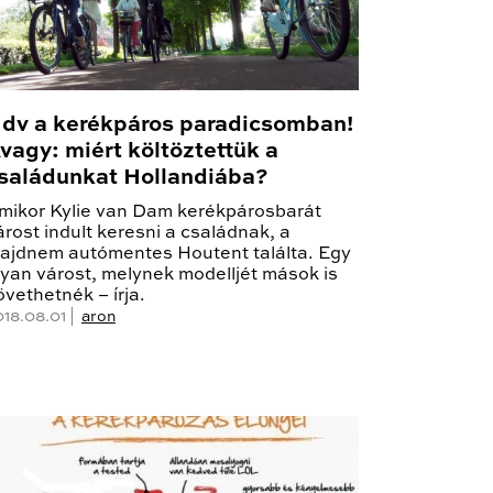
dv a kerékpáros paradicsomban!
vagy: miért költöztettük a
saládunkat Hollandiába?
mikor Kylie van Dam kerékpárosbarát
árost indult keresni a családnak, a
ajdnem autómentes Houtent találta. Egy
lyan várost, melynek modelljét mások is
övethetnék – írja.
018.08.01 |
aron