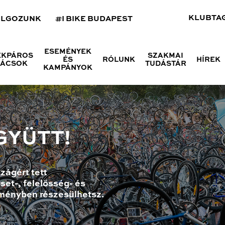
KLUBTA
OLGOZUNK
#I BIKE BUDAPEST
ESEMÉNYEK
ÉKPÁROS
SZAKMAI
ÉS
RÓLUNK
HÍREK
NÁCSOK
TUDÁSTÁR
KAMPÁNYOK
GYÜTT!
zágért tett
set-, felelősség- és
ményben részesülhetsz.