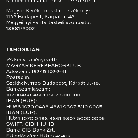
Minden munkanap 9:30 - 17:30 között
Magyar Kerékpárosklub - székhely:
1133 Budapest, Kárpát u. 48.
Megyei nyilvántartásbeli azonosító:
18881/2002
TÁMOGATÁS:
1% kedvezményezett:
MAGYAR KERÉKPÁROSKLUB
Adószám: 18245402-2-41
Postacím:
Székhely: 1133 Budapest, Kárpát u. 48.
Bankszámlaszám:
10700488-48619307-51100005
IBAN (HUF):
HU66 1070 0488 4861 9307 5110 0005
IBAN (EUR):
HU24 1070 0488 4861 9307 5000 0005
SWIFT: CIBHHUHB
Bank: CIB Bank Zrt.
EU adószám: HU18245402