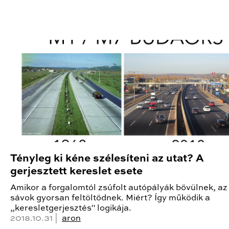
Tényleg ki kéne szélesíteni az utat? A
gerjesztett kereslet esete
Amikor a forgalomtól zsúfolt autópályák bővülnek, az 
sávok gyorsan feltöltődnek. Miért? Így működik a
„keresletgerjesztés" logikája.
2018.10.31 |
aron