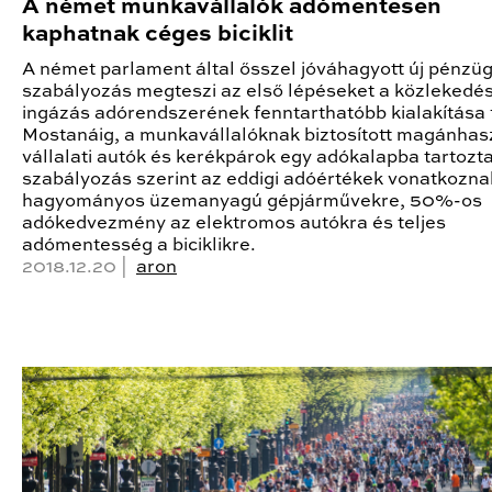
A német munkavállalók adómentesen
kaphatnak céges biciklit
A német parlament által ősszel jóváhagyott új pénzüg
szabályozás megteszi az első lépéseket a közlekedés
ingázás adórendszerének fenntarthatóbb kialakítása 
Mostanáig, a munkavállalóknak biztosított magánhas
vállalati autók és kerékpárok egy adókalapba tartozta
szabályozás szerint az eddigi adóértékek vonatkozna
hagyományos üzemanyagú gépjárművekre, 50%-os
adókedvezmény az elektromos autókra és teljes
adómentesség a biciklikre.
2018.12.20 |
aron