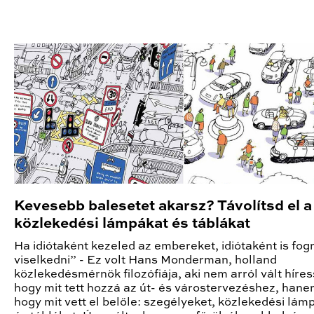
Kevesebb balesetet akarsz? Távolítsd el a
közlekedési lámpákat és táblákat
Ha idiótaként kezeled az embereket, idiótaként is fog
viselkedni” - Ez volt Hans Monderman, holland
közlekedésmérnök filozófiája, aki nem arról vált híres
hogy mit tett hozzá az út- és várostervezéshez, hane
hogy mit vett el belőle: szegélyeket, közlekedési lám