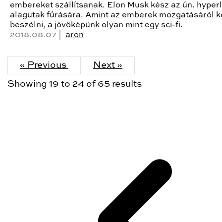
embereket szállítsanak. Elon Musk kész az ún. hyper
alagutak fúrására. Amint az emberek mozgatásáról 
beszélni, a jövőképünk olyan mint egy sci-fi.
2018.08.07 |
aron
« Previous
Next »
Showing
19
to
24
of
65
results