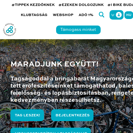
#TIPPEK KEZDŐKNEK
#EZEKEN DOLGOZUNK
#I BIKE BU
KLUBTAGSÁG
WEBSHOP
ADÓ 1%
HU
Támogass minket
MARADJUNK EGYÜTT!
Tagságoddal a bringabarát Magyarország
tett erőfeszítéseinket támogathatod, bales
felelősség- és lopásbiztosításban, renget
kedvezményben részesülhetsz.
TAG LESZEK!
BEJELENTKEZÉS