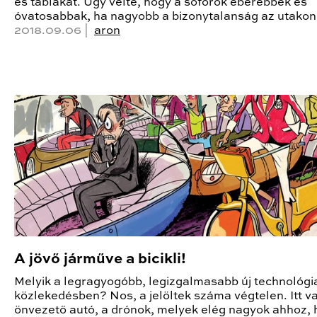
és táblákat. Úgy vélte, hogy a sofőrök éberebbek és
óvatosabbak, ha nagyobb a bizonytalanság az utakon
2018.09.06 |
aron
A jövő járműve a bicikli!
Melyik a legragyogóbb, legizgalmasabb új technológi
közlekedésben? Nos, a jelöltek száma végtelen. Itt v
önvezető autó, a drónok, melyek elég nagyok ahhoz,