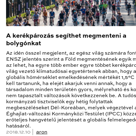
A kerékpározás segíthet megmenteni a
bolygónkat
Az idén ősszel megjelent, az egész világ számára fon
ENSZ jelentés szerint a Föld megmentésének egyik 
az lehet, ha egyre több ember egyre többet kerékpár
világ vezető klímatudósai egyetértenek abban, hogy 
globális hőmérséklet emelkedésének mértékét 1,5°C 
kell tartanunk, ha elejét akarjuk venni annak, hogy a
társadalom minden területén gyors, mélyreható és k
nem tapasztalt változások következzenek be. A tudó
kormányzati tisztviselők egy hétig folytattak
megbeszéléseket Dél-Koreában, melyek végeztével 
Éghajlat-változási Kormányközi Testület (IPCC) közz
erőteljes hangvételű jelentését a globális felmeleged
hatásáról.
2018.12.10 |
aron