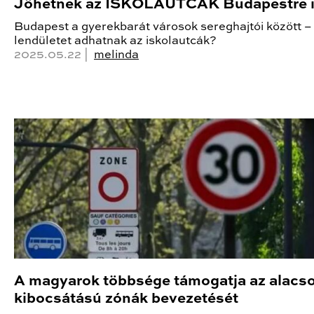
Jöhetnek az ISKOLAUTCÁK Budapestre 
Budapest a gyerekbarát városok sereghajtói között – 
lendületet adhatnak az iskolautcák?
2025.05.22 |
melinda
A magyarok többsége támogatja az alacs
kibocsátású zónák bevezetését