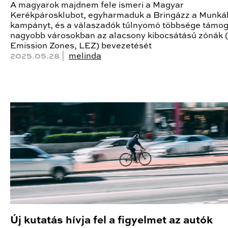
A magyarok majdnem fele ismeri a Magyar
Kerékpárosklubot, egyharmaduk a Bringázz a Munká
kampányt, és a válaszadók túlnyomó többsége támog
nagyobb városokban az alacsony kibocsátású zónák 
Emission Zones, LEZ) bevezetését
2025.05.28 |
melinda
Új kutatás hívja fel a figyelmet az autók