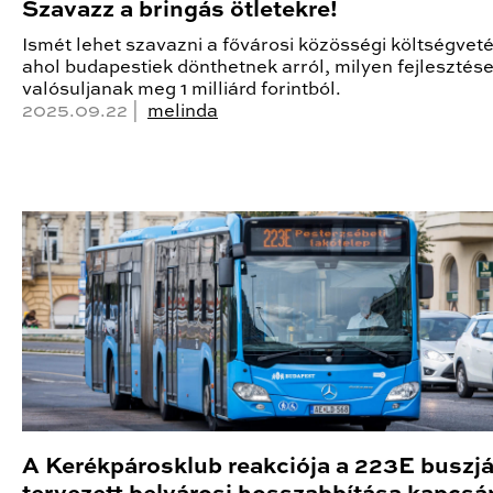
Szavazz a bringás ötletekre!
Ismét lehet szavazni a fővárosi közösségi költségvet
ahol budapestiek dönthetnek arról, milyen fejlesztés
valósuljanak meg 1 milliárd forintból.
2025.09.22 |
melinda
A Kerékpárosklub reakciója a 223E buszjá