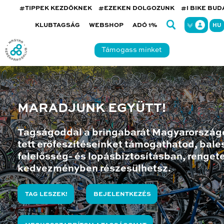
#TIPPEK KEZDŐKNEK
#EZEKEN DOLGOZUNK
#I BIKE BU
KLUBTAGSÁG
WEBSHOP
ADÓ 1%
HU
Támogass minket
MARADJUNK EGYÜTT!
Tagságoddal a bringabarát Magyarország
tett erőfeszítéseinket támogathatod, bales
felelősség- és lopásbiztosításban, renget
kedvezményben részesülhetsz.
TAG LESZEK!
BEJELENTKEZÉS