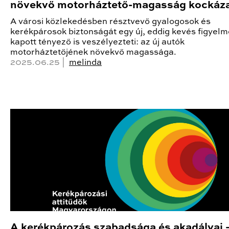
növekvő motorháztető-magasság kockáza
A városi közlekedésben résztvevő gyalogosok és
kerékpárosok biztonságát egy új, eddig kevés figyelm
kapott tényező is veszélyezteti: az új autók
motorháztetőjének növekvő magassága.
2025.06.25 |
melinda
A kerékpározás szabadsága és akadályai –