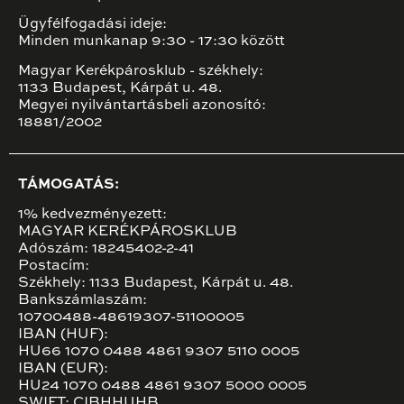
Ügyfélfogadási ideje:
Minden munkanap 9:30 - 17:30 között
Magyar Kerékpárosklub - székhely:
1133 Budapest, Kárpát u. 48.
Megyei nyilvántartásbeli azonosító:
18881/2002
TÁMOGATÁS:
1% kedvezményezett:
MAGYAR KERÉKPÁROSKLUB
Adószám: 18245402-2-41
Postacím:
Székhely: 1133 Budapest, Kárpát u. 48.
Bankszámlaszám:
10700488-48619307-51100005
IBAN (HUF):
HU66 1070 0488 4861 9307 5110 0005
IBAN (EUR):
HU24 1070 0488 4861 9307 5000 0005
SWIFT: CIBHHUHB