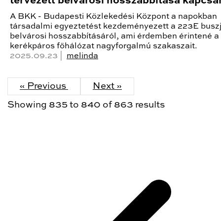
tervezett belvárosi hosszabbítása kapcsá
A BKK - Budapesti Közlekedési Központ a napokban
társadalmi egyeztetést kezdeményezett a 223E buszj
belvárosi hosszabbításáról, ami érdemben érintené a
kerékpáros főhálózat nagyforgalmú szakaszait.
2025.09.23 |
melinda
« Previous
Next »
Showing
835
to
840
of
863
results